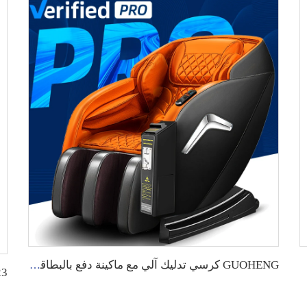
GUOHENG كرسي تدليك آلي مع ماكينة دفع بالبطاقة الائتمانية، كرسي تدليك تجاري للاستخدام التجاري بدون جاذبية للرقبة والجسم