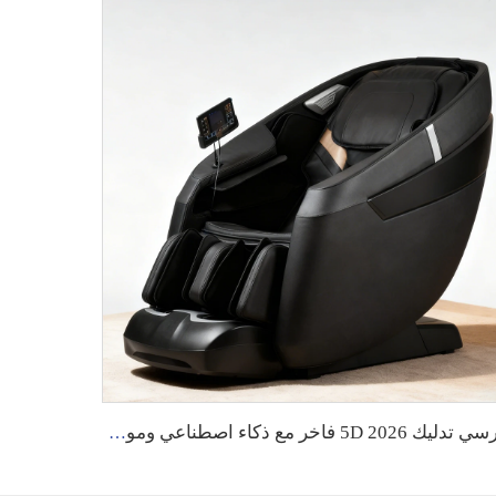
كرسي تدليك 5D 2026 فاخر مع ذكاء اصطناعي وموسيقى، شياتسو، تدليك كامل للجسم، جاذبية صفرية، أفضل جودة، كرسي تدليك بالضغط الهوائي مع تدليك القدم