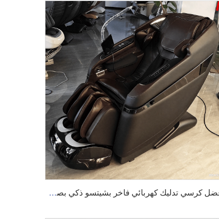
أفضل كرسي تدليك كهربائي فاخر بشيتسو ذكي بصوت ذكاء اصطناعي لتخفيف آلام الرأس والكتفين كامل الجسم للعناية بالصحة G9 2025