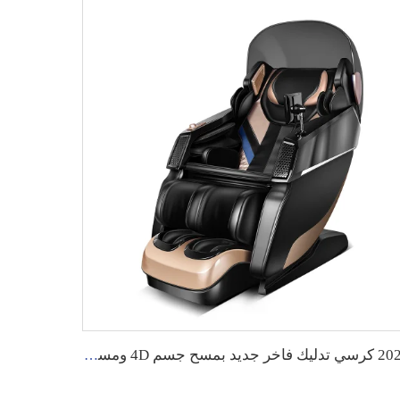
2023 كرسي تدليك فاخر جديد بمسح جسم 4D ومسار SL وتدليك جسم كامل بجاذبية صفرية 5D أفضل كرسي تدليك