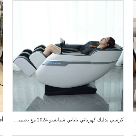
صميم جديد، كرسي تدليك فاخر بجودة عالية
كرسي تدليك كهربائي ياباني شياتسو 2024 مع تصميم فاخر لل hands، كرسي تدليك كهربائي كامل الجسم بأشعة تحت الحمراء عالية الجودة للرجال