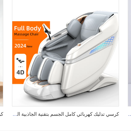
بدون أسلاك، مع ضغط حراري وتدليك لليد والأصابع باستخدام ضغط الهواء وأكياس هوائية
كرسي تدليك كهربائي كامل الجسم بتقنية الجاذبية الصفرية رباعي الأبعاد مع ماسحة جسمية وتصميم ممتاز