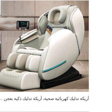
أريكة تدليك كهربائية صحية، أريكة تدليك ذكية بعجن وتدليك شياتسو، كرسي تدليك القدمين بت