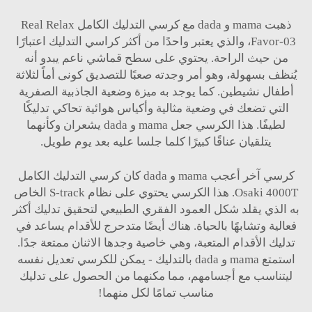
ذهبت mama و dada مع كرسي التدليك الكامل Real Relax
Favor-03، والذي يعتبر واحدًا من أكثر كراسي التدليك اعتبارًا
من حيث الراحة. يحتوي على سطح قماشي ناعم يبدو أنه
يُنظف بسهولة، وهو أمر وجدته صعبًا للتصديق كونى أماً لثلاثة
أطفال نشيطين. كما يوجد به ميزة وضعية الجاذبية الصفرية
التي تضعك في وضعية مثالية وأكياس هوائية تحاكي تدليكًا
لطيفًا. هذا الكرسي جعل mama و dada يشعران وكأنهما
يتلقيان عناقًا كبيرًا كلما جلسا عليه بعد يوم طويل.
كرسي آخر أعجب mama و dada كان كرسي التدليك الكامل
Osaki 4000T. هذا الكرسي يحتوي على نظام S-track الخاص
به الذي يقلد شكل العمود الفقري الطبيعي لتحقيق تدليك أكثر
فعالية وتشابهًا بالحياة. هناك أيضًا متدحرج للأقدام يساعد في
تدليك الأقدام المتعبة، وهي خاصية وجدها الاثنان ممتعة جدًا.
استمتع mama و dada بالتدليك - يمكن للكرسي تعديل نفسه
ليتناسب مع أجسامهم، مما مكنهما من الحصول على تدليك
مناسب تمامًا لكل منهما!