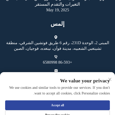
التغيرات والتقدم المستقر
May 19, 2025
إلمس
المبنى 2، الوحدة 231D، رقم 6 طريق فوتشين الشرقي، منطقة
تشينغبي الشعبيه، مدينة فوآن، نينغده، فوجيان، الصين
+86-593 6580998
[email protected]
We value your privacy
We use cookies and similar tools to provide our services. If you don't
want to accept all cookies, click Personalize cookies.
Accept all
حقوق النسخ محفوظة © شركة فوان غوهينغ للصناعة والتجارة