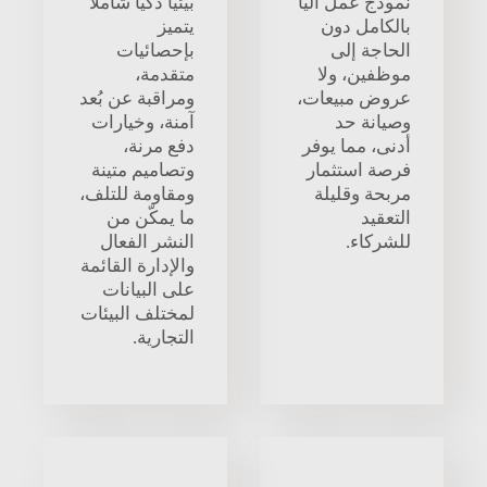
نموذج عمل آليًا
بيئيًا ذكيًا شاملاً
بالكامل دون
يتميز
الحاجة إلى
بإحصائيات
موظفين، ولا
متقدمة،
عروض مبيعات،
ومراقبة عن بُعد
وصيانة حد
آمنة، وخيارات
أدنى، مما يوفر
دفع مرنة،
فرصة استثمار
وتصاميم متينة
مربحة وقليلة
ومقاومة للتلف،
التعقيد
ما يمكّن من
للشركاء.
النشر الفعال
والإدارة القائمة
على البيانات
لمختلف البيئات
التجارية.