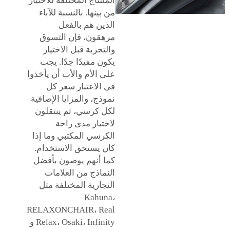
المساج المختلفة للاختيار
من بينها. بالنسبة للآباء
الذين هم بالفعل
مرهقون، فإن التسوق
والتجربة قبل الاختيار
يكون مفيدًا جدًا. يجب
على الأم والأب أن يأخذوا
في الاعتبار سعر كل
نموذج، والمزايا الإضافية
لكل كرسي، ثم ينتقلون
لاختبار مدى راحة
الكرسي المكتبي وما إذا
كان يستحق الاستخدام.
كما أنهم يوصون بأفضل
النماذج من العلامات
التجارية المختلفة مثل
Kahuna،
RELAXONCHAIR، Real
Relax، Osaki، Infinity و