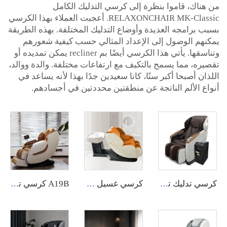
من هناك، قاموا بنظرة إلى كرسي التدليك الكامل
RELAXONCHAIR MK-Classic. أعجبت العملاء بهذا الكرسي
بسبب برامجه العديدة وأوضاع التدليك المختلفة. بهذه الطريقة
يمكنهم الوصول إلى الإعداد المثالي حسب كيفية شعورهم
وتناسقها. يأتي هذا الكرسي أيضًا بم recliner يمكن تمديده أو
تقصيره، مما يسمح بالتكيف مع ارتفاعات مختلفة. والدة ووالد،
اللذان أصبحا أكبر سنًا، كانا سعيدين جدًا بهذا لأنه يساعد في
أنواع الألم الناتجة عن منطقتين محددتين في أجسادهم.
كرسي تدليك تجاري لجميع أنحاء الجسم من GUOHENG مع نظام تطبيق.
كرسي غسيل شامبو لصالونات الشعر مع مساج وغرفة مساج للرأس وعلاج مائي للشعر وسرير مساج مع حوض غسيل
A19B كرسي تدليك عميق لل Tissue جلد كرسي تدليك كهربائي أريكة GUOHENG فوجيان كرسي تدليك بنقطة سكون انعدام الوزن 0