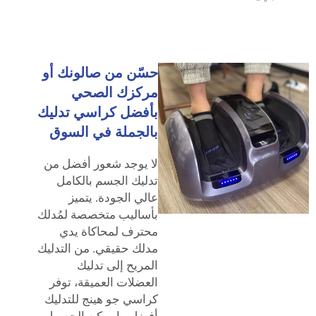
حسّن من صالونك أو
مركزك الصحي
بأفضل كراسي تدليك
بالجملة في السوق
لا يوجد شعور أفضل من
تدليك الجسم بالكامل
عالي الجودة. يتميز
بأساليب متخصصة لمُدلك
محترف لمحاكاة يدي
مدلك حقيقي. من التدليك
المريح إلى تدليك
العضلات العميقة، توفر
كراسي جو هينج للتدليك