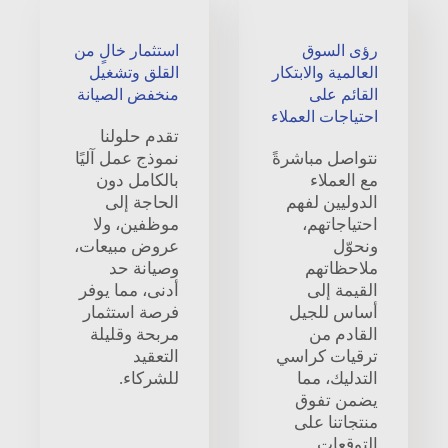
رؤى السوق
استثمار خالٍ من
العالمية والابتكار
القلق وتشغيل
القائم على
منخفض الصيانة
احتياجات العملاء
تقدم حلولنا
نتواصل مباشرةً
نموذج عمل آليًا
مع العملاء
بالكامل دون
الدوليين لفهم
الحاجة إلى
احتياجاتهم،
موظفين، ولا
ونحوّل
عروض مبيعات،
ملاحظاتهم
وصيانة حد
القيمة إلى
أدنى، مما يوفر
أساس للجيل
فرصة استثمار
القادم من
مربحة وقليلة
ترقيات كراسي
التعقيد
التدليك، مما
للشركاء.
يضمن تفوق
منتجاتنا على
التوقعات