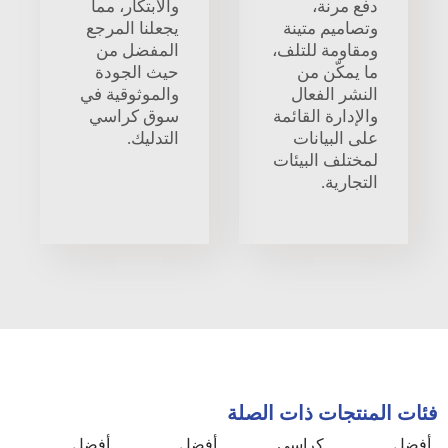
دفع مرنة،
والابتكار، مما
وتصاميم متينة
يجعلنا المرجع
ومقاومة للتلف،
المفضل من
ما يمكّن من
حيث الجودة
النشر الفعال
والموثوقية في
والإدارة القائمة
سوق كراسي
على البيانات
التدليك.
لمختلف البيئات
التجارية.
فئات المنتجات ذات الصلة
أفضل
كراسي
أفضل
أفضل