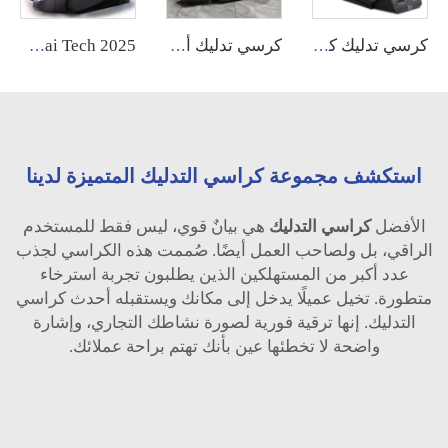
كرسي تدليك كهربائي فاخر كبير مع تسخين وتدليك شياتسو وعجن واهتزاز بصيغة انعدام الجاذبية وتقنية 4D لجسم كامل مع بكرة أقدام للاستخدام المنزلي
كرسي تدليك أوتوماتيكي Ghe Healthcare تحكم صوتي جاذبية صفرية تسخين نسيج عميق ثلاثي الأبعاد
Robot Leg Control Sillon Masajeador zero Gravity 4d Electrico Espalda Y Cuello Dubai Tech 2025
استكشف مجموعة كراسي التدليك المتميزة لدينا
الأفضل
كراسي التدليك
هي بيانٌ قوي، ليس فقط للمستخدم
الراقي، بل ولصاحب العمل أيضًا. صُممت هذه الكراسي لجذب
عدد أكبر من المستهلكين الذين يطلبون تجربة استرخاء
متطورة. تخيل عميلًا يدخل إلى مكانك ويستقبله أحدث كراسي
التدليك. إنها ترقية فورية لصورة نشاطك التجاري، وإشارة
واضحة لا تخطئها عين بأنك تهتم براحة عملائك.