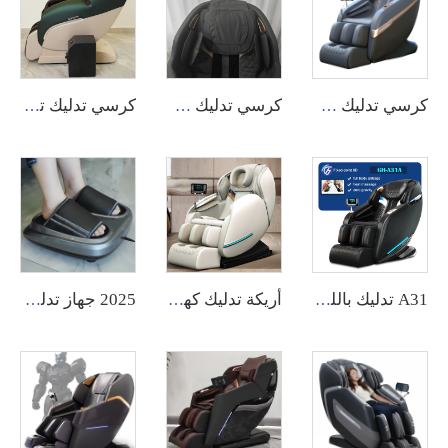
كرسي تدليك A29L ذو مسار SL الكهربائي بتقنية الشياطسو وتدليك الجسم الكامل الساخن 4D
كرسي تدليك M11A المتمدد الفاخر بجلد PU وجاذبية صفرية وتدليك كامل للجسم 8D
كرسي تدليك تجاري يعمل بالعملات المعدنية وبطاقة التشغيل - نموذج SY-8
A31 تدليك باللمس شاشة كهربائية 8D ذو جاذبية صفرية كرسي فاخر لتدليك الجسم بالكامل سعر كرسي التدليك
أريكة تدليك كهربائية صحية، أريكة تدليك ذكية بعجن وتدليك شياتسو، كرسي تدليك القدمين بتصميم جديد، كرسي تدليك فاخر بجودة عالية
2025 جهاز تدليك القدم الكهربائي من مصنع تشيجيانغ، بالجملة، مع خاصية الاهتزاز وتحفيز التصريف الليمفاوي