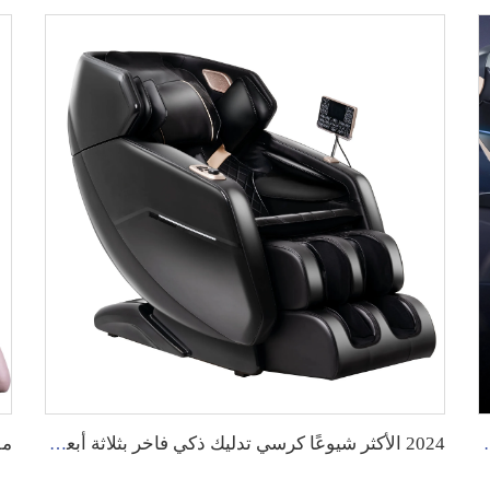
ة، كرسي تدليك كامل الجسم GUOHENG
2024 الأكثر شيوعًا كرسي تدليك ذكي فاخر بثلاثة أبعاد بوضع الجاذبية الصفرية وتقنية الضغط الهوائي والتدفئة والتدليك الشياتسو، مع تغطية كاملة للجسم