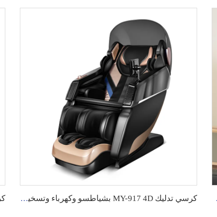
ة وجلد PVC
كرسي تدليك MY-917 4D بشياطسو وكهرباء وتسخين وجاذبية صفرية