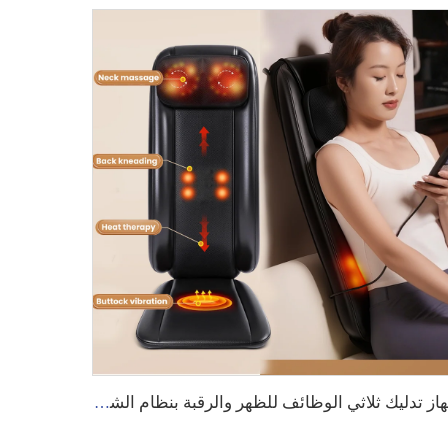
جهاز تدليك ثلاثي الوظائف للظهر والرقبة بنظام الشياتسو مع تدفئة مريحة، آلة تدليك