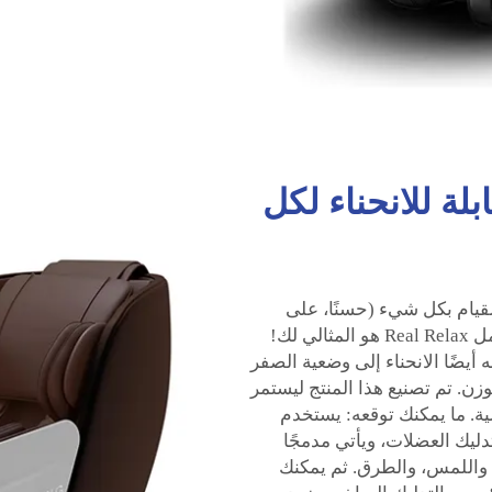
لة للانحناء لكل
قيام بكل شيء (حسنًا، على
الأقل من حيث التدليك). فإن كرسي التدليك الكامل Real Relax هو المثالي لك!
يضًا الانحناء إلى وضعية الصفر
وزن. تم تصنيع هذا المنتج ليستمر
ية. ما يمكنك توقعه: يستخدم
Real R أسطوانات للتدليك العضلات، ويأتي مدمجًا
، واللمس، والطرق. ثم يمكنك