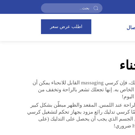
اطلب عرض سعر
تصال
اء
تشعر بالتعب والضغط؟ هل أنت طالب أو موظف وتبحث عن الاسترخاء لبعض الوقت بعد يومك المتعب؟ إذا كان الأمر كذلك، فإن كرسي massaging القابل للانحناء يمكن أن
الخاص به. إنها تجعلك تشعر بالراحة وتخفف من
اليوم!
 يشعر بالراحة عند اللمس. المقعد والظهر مبطّن بشكل كبير
يضًا كرسي تدليك رائع مزود بجهاز تحكم لتشغيل كرسي
الجزء من الجسم الذي يجب أن يحصل على التدليك (على