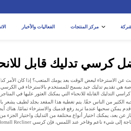
شركة
مركز المنتجات
الفعاليات والأخبار
الا
ل كرسي تدليك قابل للانحن
لخاصة هي تقديم تدليك جيد يسمح للمستخدم بالاسترخاء في الكرسي 
ي التدليك القابلة للانحناء التي يمكنك العثور عليها في المتاجر 
استرخاء ممتاز يحبه الكثير من الناس حقًا. يتم تغطية هذا المقعد بجلد لطيف
قدم يمكن سحبها عندما تريد رفع قدميك والاسترخاء تمامًا. هناك أ
دام هذا الجهاز عن بعد، يمكنك اختيار أنواع مختلفة من التدليك واختيار 
يء ناعم وفاخر عند اللمس، فإن كرسي Homall Recliner ضروري!