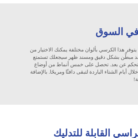
 في السوق
الإضافة إلى مظهره الجميل، يتوفر هذا الكرسي بألوان مختلفة يمكنك الاختيار من
درجة الأولى ويتميز بمقعد مبطّن بشكل دقيق ومسند ظهر سيجعلك تستمتع
ون يبدو مشابهًا لكرسي Esright، ويقدم ميزة تدليك قابلة للتحكم عن بعد. تحصل على خمس أنماط من أوضاع
 أيام الشتاء الباردة لتبقى دافئًا ومريحًا. بالإضافة
!
سي القابلة للتدليك