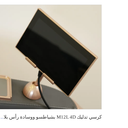
كرسي تدليك M12L 4D بشياطسو ووسادة رأس بلاستيكي