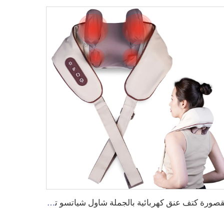
مقصورة كتف عنق كهربائية بالجملة شاول شياتسو تدليك عميق تخفيف الآلام في الأنسجة العميقة