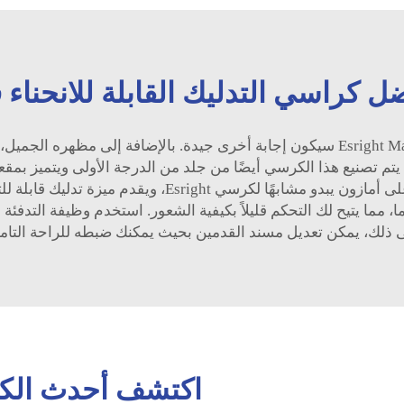
 كراسي التدليك القابلة للانحناء
بالنسبة لكرسي التدليك، فإن كرسي Esright Massage Recliner سيكون إجابة أخرى جيدة. ب
ينها بما يتناسب مع ذوقك. مشابهًا لكرسي Homall، يتم تصنيع هذا الكرسي أيضًا من جلد من ال
بوقتك في الاسترخاء. يوجد أيضًا كرسي آخر أنيق على أماز
مما يتيح لك التحكم قليلاً بكيفية الشعور. استخدم وظيفة التدفئة خلال
ى ذلك، يمكن تعديل مسند القدمين بحيث يمكنك ضبطه للراحة التامة
اكتشف أحدث الكرا