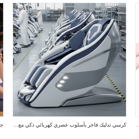
سلك وبسرعة 9 مستويات، مع ضغط هواء وتسخين لليد
كرسي تدليك فاخر بأسلوب عصري كهربائي ذكي مع تسخين، تايلندي، يمدد الجسم، بنظام شياتسو، وزن خفيف (جرافيتا صفر)، مع مسح الجسم الكامل بتقنية ثلاثية وخماسية الأبعاد (3D 5D)، لعلاج آلام الظهر