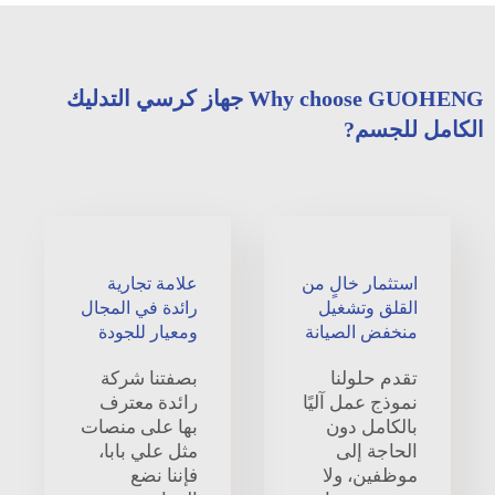
Why choose GUOHENG جهاز كرسي التدليك
الكامل للجسم?
استثمار خالٍ من
علامة تجارية
القلق وتشغيل
رائدة في المجال
منخفض الصيانة
ومعيار للجودة
تقدم حلولنا
بصفتنا شركة
نموذج عمل آليًا
رائدة معترف
بالكامل دون
بها على منصات
الحاجة إلى
مثل علي بابا،
موظفين، ولا
فإننا نضع