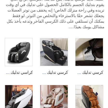
يقوم بتدليك الجسم بالكامل الحصول على تدليك في أي وقت
تريده وفي راحة منزلك الخاص! إنه يخفف من توتر العضلات
يجعلك تشعر حقًا بالاسترخاء والتخلص من التوتر. لو فقط
يمكنك أن تستلقي على ذلك الكرسي الفاخر وتدعه يأخذ بكل
مشاكل يومك بعيدًا….
كرسي تدليك A10 4D شياطسو بدون ثقل بصوت صناعي وشحن لاسلكي
كرسي تدليك A31 4D بشياطسو وجاذبية صفرية مع تسخين كهربائي
كراسي تدليك تجارية ثلاثية الأبعاد رخيصة مجهزة بنظام إدارة خلفي عبر التطبيق، مع خيارات دفع قابلة للتخصيص، مناسبة للاستخدام في المطارات والمراكز التجارية.