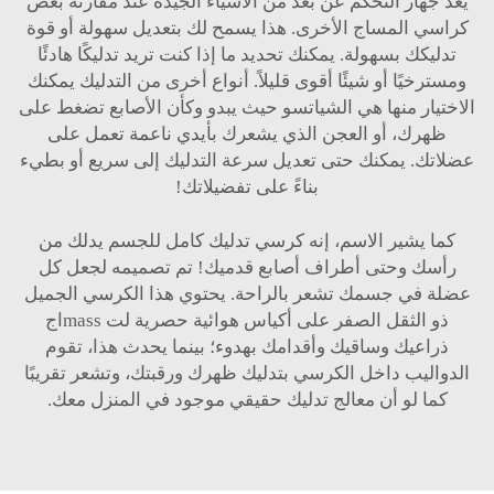
يُعد جهاز التحكم عن بعد من الأشياء الجيدة عند مقارنة بعض
كراسي المساج الأخرى. هذا يسمح لك بتعديل سهولة أو قوة
تدليكك بسهولة. يمكنك تحديد ما إذا كنت تريد تدليكًا هادئًا
ومسترخيًا أو شيئًا أقوى قليلاً. أنواع أخرى من التدليك يمكنك
الاختيار منها هي الشياتسو حيث يبدو وكأن الأصابع تضغط على
ظهرك، أو العجن الذي يشعرك بأيدي ناعمة تعمل على
عضلاتك. يمكنك حتى تعديل سرعة التدليك إلى سريع أو بطيء
بناءً على تفضيلاتك!
كما يشير الاسم، إنه كرسي تدليك كامل للجسم يدلك من
رأسك وحتى أطراف أصابع قدميك! تم تصميمه لجعل كل
عضلة في جسمك تشعر بالراحة. يحتوي هذا الكرسي الجميل
ذو الثقل الصفر على أكياس هوائية حصرية لت massاج
ذراعيك وساقيك وأقدامك بهدوء؛ بينما يحدث هذا، تقوم
الدواليب داخل الكرسي بتدليك ظهرك ورقبتك، وتشعر تقريبًا
كما لو أن معالج تدليك حقيقي موجود في المنزل معك.