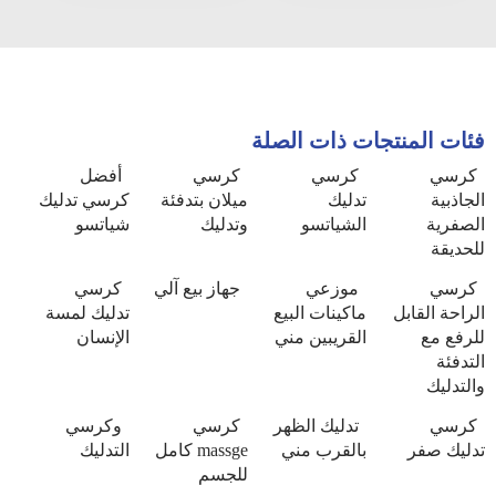
فئات المنتجات ذات الصلة
كرسي
كرسي
كرسي
أفضل
الجاذبية
تدليك
ميلان بتدفئة
كرسي تدليك
الصفرية
الشياتسو
وتدليك
شياتسو
للحديقة
كرسي
موزعي
جهاز بيع آلي
كرسي
الراحة القابل
ماكينات البيع
تدليك لمسة
للرفع مع
القريبين مني
الإنسان
التدفئة
والتدليك
كرسي
تدليك الظهر
كرسي
وكرسي
تدليك صفر
بالقرب مني
massge كامل
التدليك
للجسم