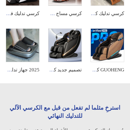
كرسي تدليك كهربائي فاخر من GUOHENG مع موسيقى شيatsu الكامل للجسم 4D الصفر جاذبية وضغط الهواء بأعلى جودة
كرسي مساج كهربائي فاخر من GUOHENG بمساج كامل للجسم بتقنية 4D وتقنية الجاذبية الصفرية وتقنية Shiatsu مع تسخين كهربائي ومسار SL
كرسي تدليك فاخر واسع مassage كهربائي بالكامل بحجم XL مع دعم للظهر من الجلد 4D بسعر منخفض للمنزل والاسترخاء
GUOHENG كرسي تدليك كهربائي كامل الجسم مع وظيفة التدفئة الذكية وأساليب التمديد التايلاندي ووظيفة الروبوت ثلاثي الأبعاد ومسار SL ووضعية الجاذبية الصفرية وتقنية التدليك بالنقر الشيتسو
تصميم جديد كرسي دوران من الجلد قدم انعدام الجاذبية جهاز تدليك الجسم بالكامل كرسي تدليك فاخر على شكل بيضة guoheng
2025 جهاز تدليك القدم الكهربائي من مصنع تشيجيانغ، بالجملة، مع خاصية الاهتزاز وتحفيز التصريف الليمفاوي
استرخِ مثلما لم تفعل من قبل مع الكرسي الآلي
للتدليك النهائي