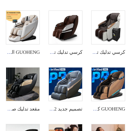
كرسي تدليك تجاري لجميع أنحاء الجسم من GUOHENG مع نظام تطبيق.
كرسي تدليك تجاري ثلاثي الأبعاد من GUOHENG بميزة إدارة خلفية عبر التطبيق.
GUOHENG الجملة كرسي تدليك فاخر ذكي A10 5D صفر جاذبية مع التحكم الصوتي AI
GUOHENG كرسي تدليك كهربائي كامل الجسم مع وظيفة التدفئة الذكية وأساليب التمديد التايلاندي ووظيفة الروبوت ثلاثي الأبعاد ومسار SL ووضعية الجاذبية الصفرية وتقنية التدليك بالنقر الشيتسو
تصميم جديد 2022، كرسي تدليك ghe، كرسي تدليك بوضعية الجاذبية الصفرية 8D، بيع جهاز تدليك للجسم
مقعد تدليك صيني أفضل مقعد كهربائي بزاوية 0 درجة مع مسار جانبي SL للتدليك الكامل للجسم لعام 2023 للجسم