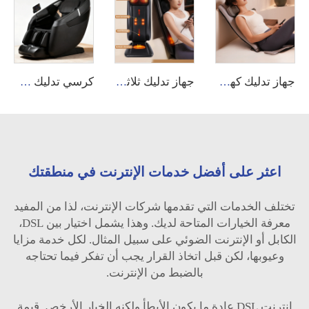
جهاز تدليك كهربائي محمول للرقبة والظهر بنظام الشياتسو، لتخفيف الألم مع تدفئة مريحة
جهاز تدليك ثلاثي الوظائف للظهر والرقبة بنظام الشياتسو مع تدفئة مريحة، آلة تدليك
كرسي تدليك 5D 2026 فاخر مع ذكاء اصطناعي وموسيقى، شياتسو، تدليك كامل للجسم، جاذبية صفرية، أفضل جودة، كرسي تدليك بالضغط الهوائي مع تدليك القدم
اعثر على أفضل خدمات الإنترنت في منطقتك
تختلف الخدمات التي تقدمها شركات الإنترنت، لذا من المفيد
معرفة الخيارات المتاحة لديك. وهذا يشمل اختيار بين DSL،
الكابل أو الإنترنت الضوئي على سبيل المثال. لكل خدمة مزايا
وعيوبها، لكن قبل اتخاذ القرار يجب أن تفكر فيما تحتاجه
بالضبط من الإنترنت.
إنترنت DSL عادة ما يكون الأبطأ ولكنه الخيار الأرخص. قيمة