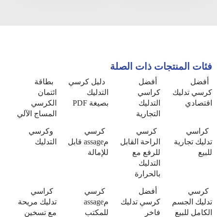
فئات المنتجات ذات الصلة
أفضل
أفضل
دليل كرسي
بطاقة
كرسي تدليك
كراسي
التدليك
ائتمان
اقتصادي
التدليك
بصيغة PDF
الكرسي
التجارية
المساج الآلي
كراسي
كرسي
كرسي
وكرسي
تدليك تجارية
الراحة القابل
مassage قابل
التدليك
للبيع
للرفع مع
للإمالة
التدليك
بالحرارة
كرسي
أفضل
كرسي
كراسي
تدليك الجسم
كرسي تدليك
مassage
تدليك مريحة
الكامل للبيع
فاخر
للمكتب
مع تسخين