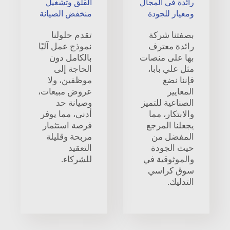
رائدة في المجال
القلق وتشغيل
ومعيار للجودة
منخفض الصيانة
بصفتنا شركة
تقدم حلولنا
رائدة معترف
نموذج عمل آليًا
بها على منصات
بالكامل دون
مثل علي بابا،
الحاجة إلى
فإننا نضع
موظفين، ولا
المعايير
عروض مبيعات،
الصناعية للتميز
وصيانة حد
والابتكار، مما
أدنى، مما يوفر
يجعلنا المرجع
فرصة استثمار
المفضل من
مربحة وقليلة
حيث الجودة
التعقيد
والموثوقية في
للشركاء.
سوق كراسي
التدليك.