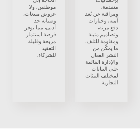
بإحصائيات
الحاجة إلى
متقدمة،
موظفين، ولا
ومراقبة عن بُعد
عروض مبيعات،
آمنة، وخيارات
وصيانة حد
دفع مرنة،
أدنى، مما يوفر
وتصاميم متينة
فرصة استثمار
ومقاومة للتلف،
مربحة وقليلة
ما يمكّن من
التعقيد
النشر الفعال
للشركاء.
والإدارة القائمة
على البيانات
لمختلف البيئات
التجارية.