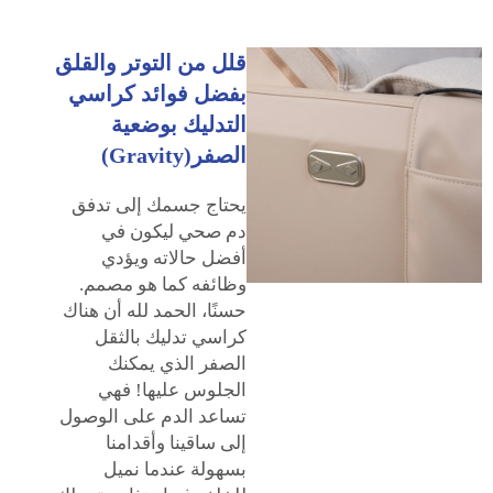
قلل من التوتر والقلق
بفضل فوائد كراسي
التدليك بوضعية
الصفر(Gravity)
يحتاج جسمك إلى تدفق
دم صحي ليكون في
أفضل حالاته ويؤدي
وظائفه كما هو مصمم.
حسنًا، الحمد لله أن هناك
كراسي تدليك بالثقل
الصفر الذي يمكنك
الجلوس عليها! فهي
تساعد الدم على الوصول
إلى ساقينا وأقدامنا
بسهولة عندما نميل