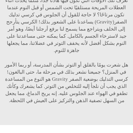
تعرف تلك الأوقات التي تكون فيها هادئًا جدًا، مثلما يحدث أثناء
العطلات المريحة مستلقيًا تحت الشمس أو قبل النوم عندما
تكون مرتاحًا؟ لا حاجة للقول أن الجلوس في كرسي تدليك
الصفر(Gravity) يساعدنا على الشعور بذلك! الكرسي يتأرجح
إلى الخلف ويتراجع مما يسمح لنا برفع أرجلنا أيضًا، وهو أمر
جيد لاسترخاء الجسم بالكامل. كما يمكنه حتى مساعدتنا على
النوم بشكل أفضل لأنه يخفف التوتر في عضلاتنا، مما يجعلها
جاهزة للنوم.
هل شعرت يومًا بالقلق أو التوتر بشأن المدرسة، أو ربما الأمور
في المنزل؟ جميعنا نشعر بذلك في مرحلة ما، حتى البالغون!
كرسي التدليك بوضعية الصفر Gravity هو النوع من المساعدة
الذي يجب أن نلجأ إليه للتخلص من التوتر. كما يشعرك وكأنك
تطفو في الهواء عند الجلوس عليه. إنه يريح الدماغ، مما يجعل
من السهل تصفية الذهن والتركيز على العيش في اللحظة.