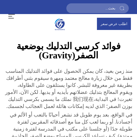
اطلب عرض سعر
فوائد كرسي التدليك بوضعية
الصفر(Gravity)
منذ زمن بعيد، كان يمكن الحصول على فوائد التدليك المناسب
فقط من خلال زيارة معالج معتمد ومهرة سيقوم بثني أطرافك
بطريقة غير معروفة للبشر. كانوا يستلقون على الطاولة،
ويقوم المعالج بتدليك عضلاتهم بأيديه أو يديها. لكن الآن، الأمور
تغيرت! في البداية،我们现在 نملك ما يسمى بكرسي التدليك
بوزن الصفر؛ الذي لديه إمكانات هائلة لعمل العجائب لجسمك.
في الواقع، بعد يوم طويل قد نشعر أحيانًا بالتعب أو الألم في
أجسادنا. أو ربما لعب كل منا مع أصدقائه المقربين لفترة
طويلة جدًا (أو جلسنا على مكتب في المدرسة لفترة زمنية
ممتدة). كيف تساعد الكرسي المساج بوضع الصفر الجاذبية