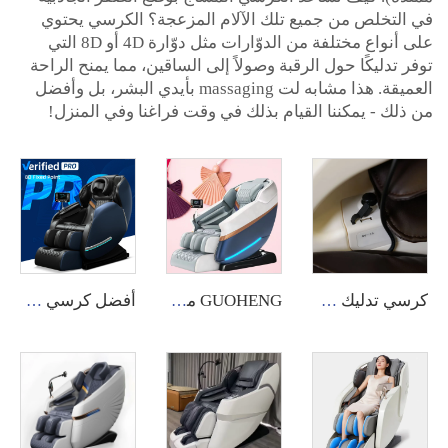
في التخلص من جميع تلك الآلام المزعجة؟ الكرسي يحتوي
على أنواع مختلفة من الدوّارات مثل دوّارة 4D أو 8D التي
توفر تدليكًا حول الرقبة وصولاً إلى الساقين، مما يمنح الراحة
العميقة. هذا مشابه لت massaging بأيدي البشر، بل وأفضل
من ذلك - يمكننا القيام بذلك في وقت فراغنا وفي المنزل!
كرسي تدليك A10 4D شياطسو بدون ثقل بصوت صناعي وشحن لاسلكي
GUOHENG مقعد تدليك بشاشة تعمل باللمس للظهر والقدمين بجسم كامل 8D بجاذبية صفرية فاخر
أفضل كرسي شياتسو احترافي مبيعاً كرسي تدليك بتقنية 8D كرسي أريكة ذكي كرسي تدليك للمجسم بالكامل من Guoheng