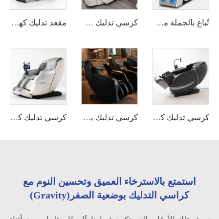
تُباع بالجملة من المصنع، كراسي تدليك منزلية عالية الجودة ورخيصة بتأثير 4D وانعدام الجاذبية مع تدليك القدمين
كرسي تدليك 2025 بتقنية كهربائية ذكية جديدة مع تدليك رباعي الأبعاد وجاذبية صفرية وكامل الجسم
مقعد تدليك كهربائي مُسخَّن عالي الجودة بمواصفات حديثة XL أبيض بالكامل مع وظيفة 4D روبوت 2024 مزود بمكبر صوت
كرسي تدليك كهربائي جلد جديد لعام 2026 SL Track مع تدليك كامل للجسم واليدين، مناسب للاستخدام المنزلي
كرسي تدليك يعمل بالعملة المعدنية أو ببطاقة الائتمان، ماكينة بيع تجارية، قابلة للاستخدام في المجمعات التجارية والمطارات ودور السينما
كرسي تدليك كهربائي بشري اللمس 2025 مع كيس هواء ذكي وذكاء اصطناعي ومكبر صوت وتقنية الجاذبية الصفرية وتدليك الأقدام باللفة الدوارة
استمتع بالاسترخاء العميق وتحسين النوم مع
كراسي التدليك بوضعية الصفر(Gravity)