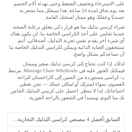
على الاسترخاء وتخفيف الضغط وحتى تهدئة آلام الجسم
بعد يوم شاق لمدة 24 ساعة. هذا سيقلل مما تشعر به
جسديًا وعقليًا، وهو ممتاز لصحتك العامة.
شراء كرسي تدليك منا هو قرار ذكي يتعلق برعاية الصحة.
عندما تجلس على أحد الكراسي الخاصة بنا، لن يكون هناك
أي شيء آخر يقدم نفس تجربة التدليك. أصدقائي، أنتم
تستحقون العناية الذاتية ويمكن لكراسي التدليك الخاصة بنا
أن تساعدكم بشكل واضح.
لذلك، إذا كنت تحتاج إلى كرسي تدليك صغير وممتاز،
فيمكنك العثور عليه في Massage Chair Wholesale. مرتبط
بـ: كراسي مستوردة من الصين إلى كازاخستان للراحة
القصوى. سواء لمنزلك أو لمكان عملك — نحن نغطي
احتياجاتك. لذا لا تنتظر. احصل على كرسي التدليك الخاص
بك منا اليوم، وستبدأ في الشعور بالراحة الفورية.
السابق:
أفضل 4 مصنعي كراسي التدليك التجارية في الفلبين