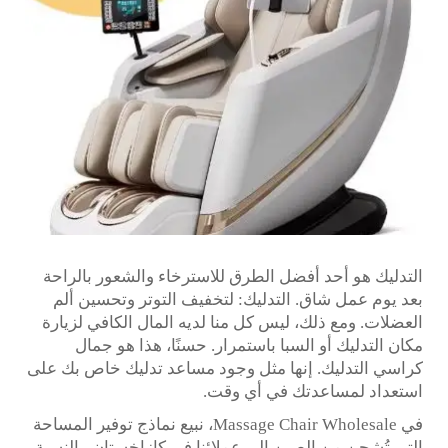
التدليك هو أحد أفضل الطرق للاسترخاء والشعور بالراحة
بعد يوم عمل شاق. التدليك: لتخفيف التوتر وتحسين ألم
العضلات. ومع ذلك، ليس كل منا لديه المال الكافي لزيارة
مكان التدليك أو السبا باستمرار. حسنًا، هذا هو جمال
كراسي التدليك. إنها مثل وجود مساعد تدليك خاص بك على
استعداد لمساعدتك في أي وقت.
في Massage Chair Wholesale، نبيع نماذج توفير المساحة
التي تُشحن من الصين إلى عملائنا في كازاخستان. بالنسبة