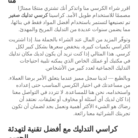
منا
اقرر شراء الكرسي منا واتذكر أنك تشتري منتجًا ممتازًا
مصممًا للاستخدام طويل الأمد. كراسينا
كرسي تدليك صغير
تم تصنيعها لتستمر باستخدام أفضل المواد فقط في بنائها،
مما يضمن سنوات عديدة من التدليك المريح والمهدئ.
وتوفّر المزيد من المال عند الشراء بالجملة منا. إذا اشتريت
الكراسي بكميات كبيرة، ينخفض سعرها بشكل كبير لكل
كرسي. هذا المثالي إذا كنت تريد أن يكون لديك مكان تدليك
في مكتبك أو عملك الخاص الذي يمكنه تلبية احتياجات
التدليك الجماعية لعدد كبير من الأشخاص.
وبالطبع — لدينا سجل مميز عندما يتعلق الأمر برضا العملاء.
من مساعدتك في اختيار الكرسي المناسب حتى إعداده
واستخدامه، نحن هنا للمساعدة. لا تتردد في التواصل معنا
إذا كان لديك أي أسئلة أو مخاوف أو تعليقات. نعتقد أن
رضاك هو الشيء الأكثر أهمية ونعمل بجد لضمان أن تكون
تجربتك الشرائية معنا رائعة.
كراسي التدليك مع أفضل تقنية لتهدئة
الجسم