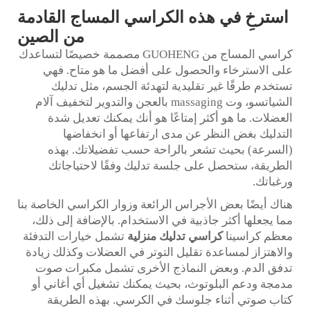
استرخِ في هذه الكراسي المساج القادمة
من الصين
كراسي المساج من GUOHENG مصممة خصيصًا لتساعدك
على الاسترخاء والحصول على أفضل ما هو متاح. فهي
تستخدم طرقًا غير تقليدية لتهدئة الجسم، مثل تدليك
الشياتسو، وت massaging بالعجن والتدوير لتخفيف آلام
العضلات. ما هو أكثر إمتاعًا هو أنك يمكنك تعديل شدة
التدليك بغض النظر عن مدى ارتفاعها أو انخفاضها
(السرعة) بحيث تشعر بالراحة حسب تفضيلاتك. بهذه
الطريقة، ستحصل على جلسة تدليك وفقًا لاحتياجاتك
ورغباتك.
هناك أيضًا بعض الأجراس الرائعة وزوار الكراسي الخاصة بنا
مما يجعلها أكثر جاذبية في الاستخدام. بالإضافة إلى ذلك،
معظم كراسينا
كراسي تدليك منزلية
تشمل خيارات التدفئة
والاهتزاز لمساعدة تقليل التوتر في العضلات وكذلك زيادة
تدفق الدم. وبعض النماذج الأخرى تشمل مكبرات صوت
مدمجة ودعم البلوتوث، بحيث يمكنك تشغيل أي أغاني أو
كتاب صوتي أثناء جلوسك في الكرسي. بهذه الطريقة