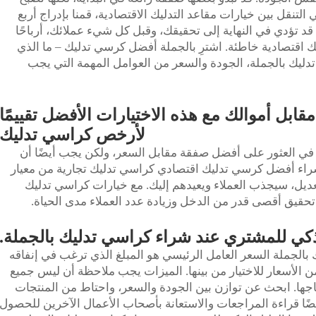
لتنقل بين خيارات مقاعد التدليك الاقتصادية، قمنا بإدراج أربع
قد تؤدي في النهاية إلى تحقيقك، وقبل كل شيء عملائك، أرباحًا
 اقتصادية خاطئة. اشترِ بالجملة
أفضل كرسي تدليك
– ما الذي
 تدليك بالجملة، الجودة والسعر من العوامل المهمة التي يجب
بل أموالك مع هذه الاختيارات الأفضل تقييمًا
لأرخص كراسي تدليك
في العثور على أفضل صفقة مقابل السعر، ولكن يجب أيضًا أن
 شراء أفضل كرسي تدليك اقتصادي
كراسي تدليك تجارية
من معيار
تعديل، سيجذب العملاء ويعيدهم إليك. مع خيارات كراسي تدليك
حقيق أقصى قدر من الدخل وزيادة عدد العملاء مدى الحياة.
ذكي للمشتري عند شراء كراسي تدليك بالجملة.
الجملة السعر العامل الرئيسي هو المبلغ الذي ترغب في إنفاقه
الأسعار للاختيار من بينها. الميزات يجب ملاحظة أن ليس جميع
جها. ابحث عن توازن بين الجودة والسعر، واحتاط من المنتجات
 أيضًا قراءة المراجعات والاستعانة بأصحاب الأعمال الآخرين للحصول