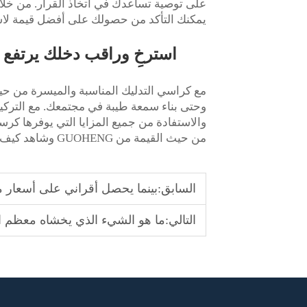
على توصية تساعدك في اتخاذ القرار. من خلا
يمكنك التأكد من حصولك على أفضل قيمة لاست
استرخِ وراقب دخلك يرتفع 
مع كراسي التدليك المناسبة والميسرة من حيث
وحتى بناء سمعة طيبة في مجتمعك. مع التركيز
والاستفادة من جميع المزايا التي يوفرها
كرسي
من حيث القيمة من GUOHENG وشاهد كيف يمكنه الاستفادة لعملك في وقت قصير.
السابق:
بينما يحصل أقراني على أسعار منخفضة بشكل م
التالي:
ما هو الشيء الذي يخشاه معظم الناس عند القيام ب