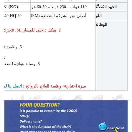
الجهد المُصنَّف
110 فولت - 230 فولت، 50-60 هرتز
G.W. (KG)
اللون
أصلي من الشركة المصنعة (OEM)
20'FT/40'HQ (قطع)
الوظائف
2. هيكل داخلي للمسار SL، تتحرك العجلة من الرقبة إلى المقعد
5. وظيفة تشغيل الموسيقى عبر البلوتوث
7. شاشة تعمل باللمس عن بُعد
8. وسائد هوائية للضغط على الكتف والذراع والمقعد
.16+4
ميزة اختيارية: وظيفة العلاج بالروائح (
اتصل بنا لمز