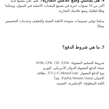
نعم، نحن مصنع لدينا 
أكثر من 10 سنوات خبرة في تصنيع المعدات الأصلية في السوق، ويمكننا 
وفقًا لطلبك وضع علامتك التجارية. 
يمكننا توفير تصميمات متنوعة لأغلفة التعبئة والتغليف وخدمات التخصيص 
مجانًا. 
5. ما هي شروط الدفع؟ 
شروط التسليم المقبولة: FOB، CFR، CIF، EXW؛   
عملة الدفع المقبولة:الدولار الأمريكي، اليورو 
نوع الدفع المقبول: T/T،L/C،MoneyGram، بطاقة 
الائتمان،PayPal،Western Union، نقداً. 
اللغة المنطوقة: الإنجليزية، الصينية   