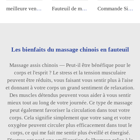
meilleure vente chaise professionnelle shiatsu gravité zéro canapé de massage 8D intelligent chaise de massage corps entier sillon masajeador chaise de massage Guoheng
Fauteuil de massage GUOHENG 5D Corps entier zéro gravité Massage des pieds 4D électrique Fauteuil de massage avec acupression et pétrissage
Commande Sillon Masajeador zéro gravité 4D électrique dos et cou Dubai Tech Fauteuil de massage à double mouvement 2025
Les bienfaits du massage chinois en fauteuil
Massage assis chinois — Peut-il être bénéfique pour le
corps et l'esprit ? Le stress et la tension musculaire
peuvent être réduits, vous faisant vous sentir plus à l'aise
et donnant à votre corps un grand sentiment de relaxation.
Des muscles détendus peuvent vous aider à vous sentir
mieux tout au long de votre journée. Ce type de massage
peut également favoriser la circulation dans tout votre
corps. Cela signifie simplement que votre sang et votre
oxygène peuvent circuler plus efficacement dans tout le
corps, ce qui me fait me sentir plus éveillé et énergisé.