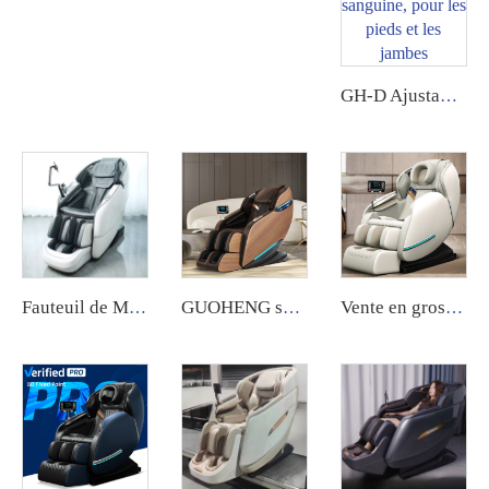
GH-D Ajustable en vitesse, massant électrique au shiatsu pour une pénétration profonde qui stimule la circulation sanguine, pour les pieds et les jambes
Fauteuil de Massage Robotisé Luxe 4D Zéro Gravité Deluxe à Compression d'Air pour Capsule Spatiale
GUOHENG soins corporels fauteuil de massage 4D gravité zéro avec extension pour les jambes, chaise de massage shiatsu piste SL à vendre
Vente en gros de fauteuils de massage à écran tactile pieds électriques 8D gravité zéro de luxe pour un massage complet du corps - Fauteuil de massage Guoheng