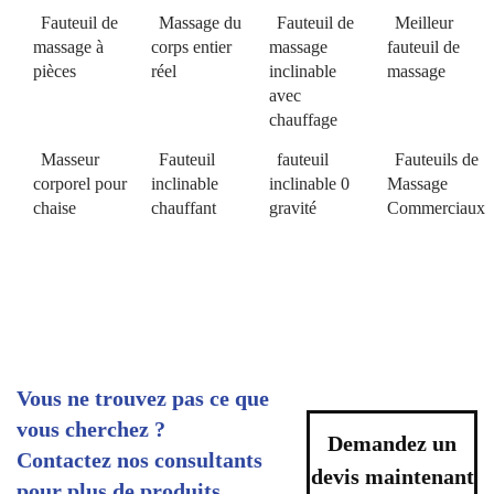
Fauteuil de
Massage du
Fauteuil de
Meilleur
massage à
corps entier
massage
fauteuil de
pièces
réel
inclinable
massage
avec
chauffage
Masseur
Fauteuil
fauteuil
Fauteuils de
corporel pour
inclinable
inclinable 0
Massage
chaise
chauffant
gravité
Commerciaux
Vous ne trouvez pas ce que
vous cherchez ?
Demandez un
Contactez nos consultants
devis maintenant
pour plus de produits