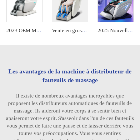
2023 OEM Meilleure Vente Chaise de Massage Shiatsu Chaise Électrique pour Pieds Intelligente Chaise avec Chauffage Massage 3D 4D Gravité Zéro Chaise de Massage pour Corps Entier Prix
Vente en gros d'usine, fauteuil de massage à domicile 4D à corps entier et Zero Gravity de haute qualité pas cher avec massage des pieds
2025 Nouvelle Génération Machine à Masser Robotisée Massage Thérapeutique Relaxation Musculaire Totale Chaise de Massage Luxe Corps Entier
Les avantages de la machine à distributeur de
fauteuils de massage
Il existe de nombreux avantages incroyables que
proposent les distributeurs automatiques de fauteuils de
massage. Ils aideront votre corps à se sentir bien et
apaiseront votre esprit. S'asseoir dans l'un de ces fauteuils
vous permet de faire une pause et de laisser derrière vous
toutes vos préoccupations. Vous vous sentirez