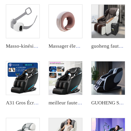
Masso-kinésithérapeute électrique pliant avec fonction de pétrissage profond et de chaleur pour le cou, le dos et les épaules.
Massager électrique certifié CE pour les épaules et le cou avec fonction de chaleur
guoheng fauteuil de massage public à carte bancaire machine à massage à pièces de monnaie commerciale pour le corps
A31 Gros Écran tactile Pieds 8D Électrique Gravité zéro Luxe Chaise de massage Massage complet du corps Prix Chaise de massage
meilleur fauteuil de massage chinois avec chauffage et fauteuil relax électrique pour enfants, fauteuils de massage XXL avec massage 4D, zéro gravité et extension de luxe
GUOHENG SL Track 4D Corps Entier Vente en gros d'usine Haute qualité Intelligent 3d Zéro Gravité Usage domestique Fauteuil de Massage pour Pieds