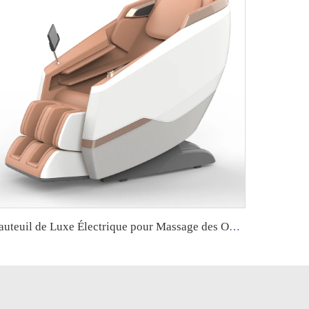
Fauteuil de Luxe Électrique pour Massage des Ongles, Spa Moderne, Siège de Pédicure, Fauteuil de Massage pour Jambes Soulagement de la Santé