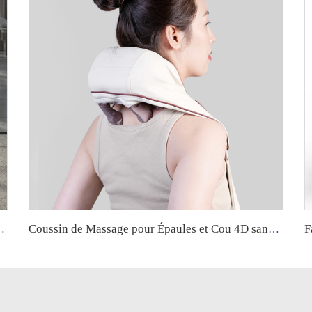
t par pièce ou carte bancaire, avec système de paiement intégré
Coussin de Massage pour Épaules et Cou 4D sans Fil avec Fonction Chauffante, Technologie de Pétrissage Shiatsu pour Dos et Jambes