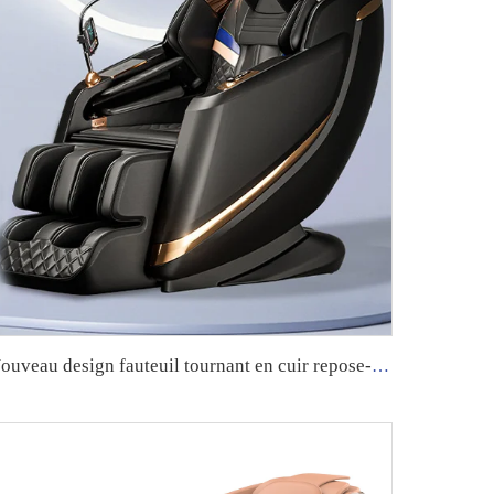
Nouveau design fauteuil tournant en cuir repose-pieds Zero Gravity masseur corporel complet forme luxueuse d'œuf fauteuil de massage guoheng