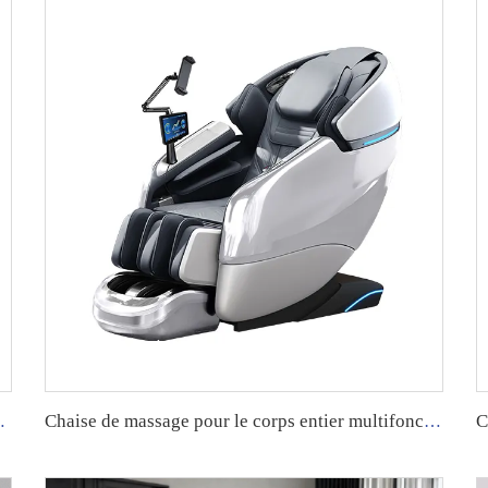
, massage shiatsu et technologie 4D
Chaise de massage pour le corps entier multifonctionnelle de luxe pour usage domestique