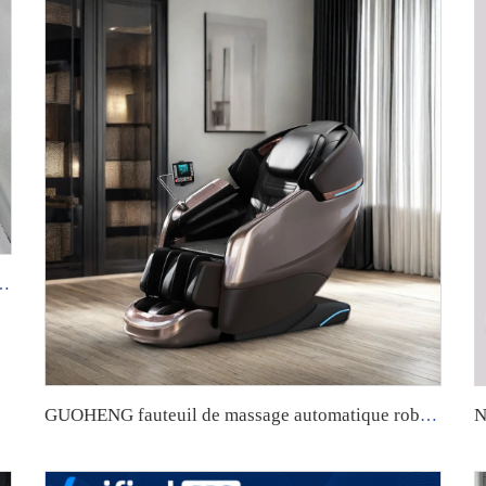
 avec chauffage au shiatsu pour masser les pieds
GUOHENG fauteuil de massage automatique robotisé 4d zéro gravité luxe allongement rail SL massage complet du corps