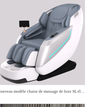
Nouveau modèle chaise de massage de luxe SL électrique pour tout le corps 4D Shiatsu Zéro Gravité Fauteuil de massage inclinable avec massage des pieds