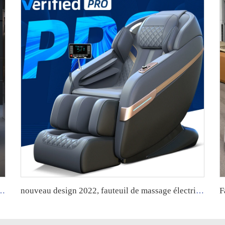
e Chaise de massage gravité zéro silla de masaje Chaise de massage corps entier Luxe Guoheng
nouveau design 2022, fauteuil de massage électrique 8D, fauteuil de massage en apesanteur, vente, masseur corporel