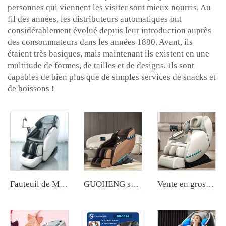
personnes qui viennent les visiter sont mieux nourris. Au
fil des années, les distributeurs automatiques ont
considérablement évolué depuis leur introduction auprès
des consommateurs dans les années 1880. Avant, ils
étaient très basiques, mais maintenant ils existent en une
multitude de formes, de tailles et de designs. Ils sont
capables de bien plus que de simples services de snacks et
de boissons !
Fauteuil de Massage Robotisé Luxe 4D Zéro Gravité Deluxe à Compression d'Air pour Capsule Spatiale
GUOHENG soins corporels fauteuil de massage 4D gravité zéro avec extension pour les jambes, chaise de massage shiatsu piste SL à vendre
Vente en gros de fauteuils de massage à écran tactile pieds électriques 8D gravité zéro de luxe pour un massage complet du corps - Fauteuil de massage Guoheng