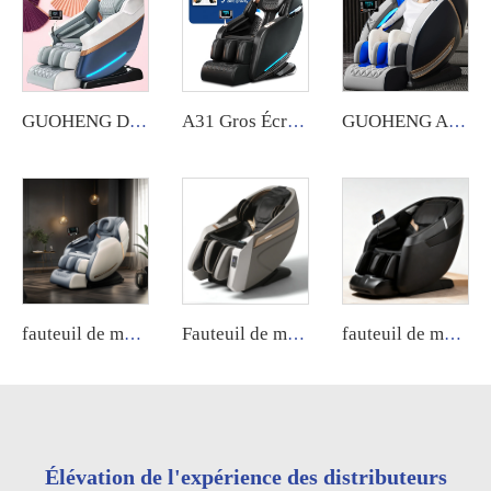
GUOHENG Dos et jambes, chaise de massage avec écran tactile et télécommande, massage complet du corps, 8D, gravité zéro, luxe
A31 Gros Écran tactile Pieds 8D Électrique Gravité zéro Luxe Chaise de massage Massage complet du corps Prix Chaise de massage
GUOHENG AM183 Entrepôt aux États-Unis Fauteuil de Massage SL Track 4D Zéro Gravité Luxe Fauteuil de Massage avec Fonction Chauffante
fauteuil de massage Guoheng commande vocale fauteuil de massage corps entier 8D zéro gravité luxe écran de contrôle du fauteuil de massage Fuan de luxe
Fauteuil de massage commercial fonctionnant par pièces ou billets, avec système d'application, machine distributrice automatique
fauteuil de massage 5D 2026 Luxe AI Musique Shiatsu Massage complet en apesanteur Meilleure qualité Fauteuil de massage à pression d'air avec massage des pieds
Élévation de l'expérience des distributeurs