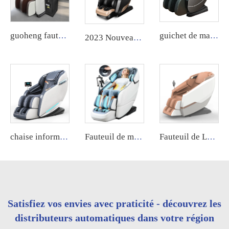
guoheng fauteuil de massage public à carte bancaire machine à massage à pièces de monnaie commerciale pour le corps
guichet de massage à pièces philippin avec carte de crédit, pièce de monnaie, billet, système de paiement par application et fonctionnement en espèces, modèle zéro
2023 Nouveau fauteuil de massage de luxe 4D avec balayage corporel, rail SL, 5D Zero Gravity, massage complet du corps
chaise informatique compacte de 2022 avec prix d'usine, dotée d'un couvercle de carte de contrôle de massage
Fauteuil de massage XL grand et long, 4D électrique, fauteuil de massage professionnel pour pédicure 2024 pour le corps
Fauteuil de Luxe Électrique pour Massage des Ongles, Spa Moderne, Siège de Pédicure, Fauteuil de Massage pour Jambes Soulagement de la Santé
Satisfiez vos envies avec praticité - découvrez les
distributeurs automatiques dans votre région