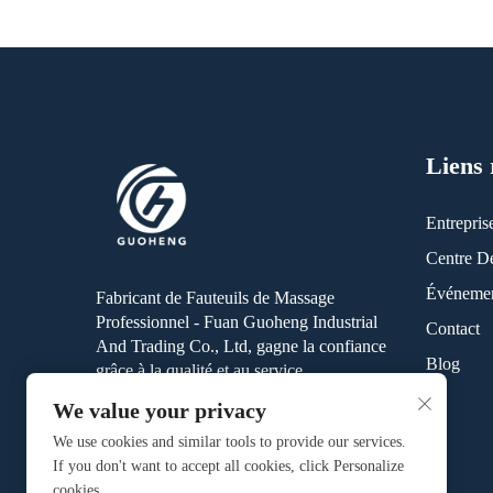
Liens 
Entrepris
Centre De
Événement
Fabricant de Fauteuils de Massage
Professionnel - Fuan Guoheng Industrial
Contact
And Trading Co., Ltd, gagne la confiance
Blog
grâce à la qualité et au service.
We value your privacy
We use cookies and similar tools to provide our services.
If you don't want to accept all cookies, click Personalize
cookies.