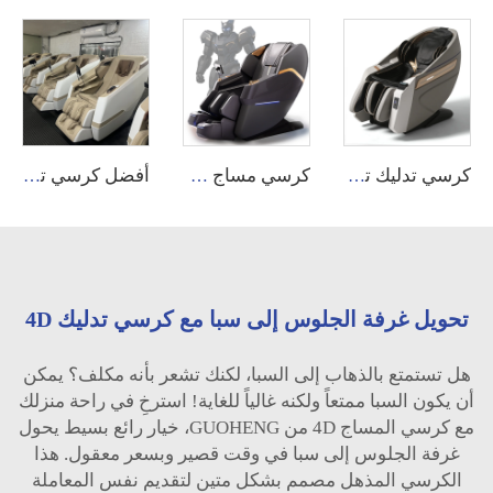
كرسي تدليك تجاري يعمل بالعملات والأوراق النقدية مع نظام تطبيق APP ماكينة بيع آلي
كرسي مساج روبوت للتحكم في الساقين سيلون مساج ذو جاذبية صفرية كهربائي 4D للظهر والرقبة من دبي تك مع حركات للساقين
أفضل كرسي تدليك جلدي بنظام تتبع SL بتقنية 4D، وأفضل كرسي تدليك صفر جاذبية للقدم والمقعد، منتج عالي الجودة، كرسي تدليك كهربائي لجميع أنحاء الجسم
تحويل غرفة الجلوس إلى سبا مع كرسي تدليك 4D
هل تستمتع بالذهاب إلى السبا، لكنك تشعر بأنه مكلف؟ يمكن
أن يكون السبا ممتعاً ولكنه غالياً للغاية! استرخِ في راحة منزلك
مع كرسي المساج 4D من GUOHENG، خيار رائع بسيط يحول
غرفة الجلوس إلى سبا في وقت قصير وبسعر معقول. هذا
الكرسي المذهل مصمم بشكل متين لتقديم نفس المعاملة