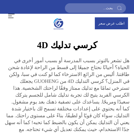
اطلب عرض سعر
كرسي تدليك 4D
هل تشعر بالتوتر بسبب المدرسة أو بسبب أمور أخرى في
الحياة؟ أحيانًا نحتاج جميعًا إلى قسط من الراحة لإعادة شحن
طاقتنا. أليس من الرائع الاسترخاء كما لو كنت في سبا، ولكن
في المنزل؟ كرسي التدليك 4D من GUOHENG يجعلك
تسترخي تمامًا مع تدليك ممتاز وفقًا لراحتك الشخصية. هذا
الكرسي الفريد يتيح لك تجربة تدليك شامل للجسم يتركك
سعيدًا ومريحًا. يساعدك على تصفية ذهنك بعد يوم مشغول.
كما أنه يحتوي على إعدادات مختلفة تسمح لك باختيار شدة
التدليك، سواء كان قويًا أو لطيفًا، بناءً على مستوى راحتك. مما
يعني أن التدليك يمكن أن يكون بالضبط كما تحبه! كما أنه سهل
جدًا الاستخدام، حيث يمكنك تعديل أي شيء تحتاجه. مع