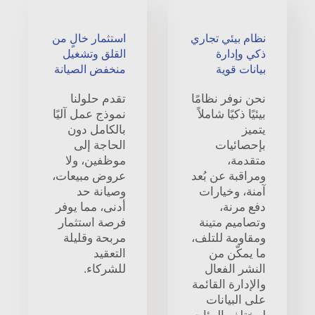
نظام بيئي تجاري
استثمار خالٍ من
ذكي وإدارة
القلق وتشغيل
بيانات قوية
منخفض الصيانة
نحن نوفر نظامًا
تقدم حلولنا
بيئيًا ذكيًا شاملاً
نموذج عمل آليًا
يتميز
بالكامل دون
بإحصائيات
الحاجة إلى
متقدمة،
موظفين، ولا
ومراقبة عن بُعد
عروض مبيعات،
آمنة، وخيارات
وصيانة حد
دفع مرنة،
أدنى، مما يوفر
وتصاميم متينة
فرصة استثمار
ومقاومة للتلف،
مربحة وقليلة
ما يمكّن من
التعقيد
النشر الفعال
للشركاء.
والإدارة القائمة
على البيانات