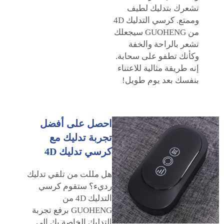
تشعرك بتدليك لطيف
وممتع. كرسي التدليك 4D
من GUOHENG سيجعلك
تشعر بالراحة والخفة
وكأنك تطفو على سحابة.
إنه طريقة مثالية للاعتناء
بنفسك بعد يوم طويل!
احصل على أفضل
تجربة تدليك مع
كرسي تدليك 4D
هل مللت من تلقي تدليك
رديء؟ ستقوم كرسي
التدليك 4D من
GUOHENG برفع تجربة
التدليك الخاصة بك إلى