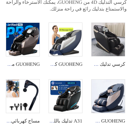
كرسي التدليك 4D من GUOHENG، يمكنك الاسترخاء والراحة
والاستمتاع بتدليك رائع في راحة منزلك.
كرسي تدليك A31 4D بشياطسو وجاذبية صفرية مع تسخين كهربائي
GUOHENG كرسي تدليك كهربائي فاخر لجسم كامل بتكنولوجيا الصفر الجاذبية والموسيقى 4D، أريكة تدليك كهربائية مسار SL كبير
GUOHENG مبيعات ساخنة بالجملة كرسي تدليك فاخر كهربائي مسار SL زيرو جرايفيتي تدليك الشياتسو الموسيقي للجسم بالكامل 4D
GUOHENG شياطسو عجن صفر جاذبية كرسي تدليك 4D منتج جديد 2024 كرسي تدليك بالكامل باستخدام أكياس هوائية فاخر
A31 تدليك باللمس شاشة كهربائية 8D ذو جاذبية صفرية كرسي فاخر لتدليك الجسم بالكامل سعر كرسي التدليك
مساج كهربائي عميق لل Tissue بمقصورة يدوية ومقبض منحني للظهر مع 4 رؤوس تدليك قابلة للتعديل شدة التدليك مطرقة تدليك