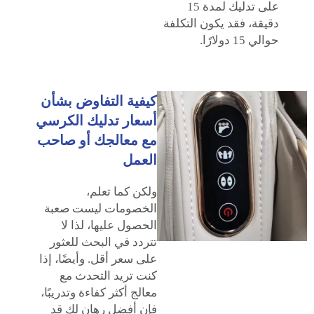
على تدليك لمدة 15
دقيقة، فقد يكون التكلفة
حوالي 15 دولارًا.
كيفية التفاوض بشأن
أسعار تدليك الكرسي
مع معالجك أو صاحب
العمل
ولكن كما تعلم،
الخصومات ليست صعبة
الحصول عليها، لذا لا
تتردد في البحث للعثور
على سعر أقل. وأيضًا، إذا
كنت تريد التحدث مع
معالج أكثر كفاءة وتدريبًا،
فإن أفضل رهان لك قد