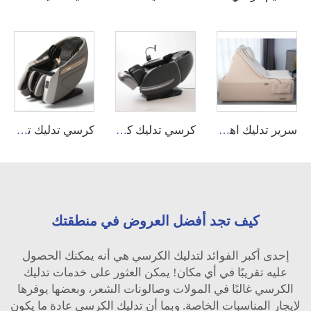
سرير تدليك اهتزازي عالي الجودة لتدليك الجسم بالكامل مع تحكم كهربائي بشاشة تعمل باللمس لتوفير تخفيف للألم
كرسي تدليك كهربائي جلد جديد لعام 2026 SL Track مع تدليك كامل للجسم واليدين، مناسب للاستخدام المنزلي
كرسي تدليك تجاري يعمل بالعملات والأوراق النقدية مع نظام تطبيق APP ماكينة بيع آلي
كيف تجد أفضل العروض في منطقتك
إحدى أكبر الفوائد لتدليك الكرسي هي أنه يمكنك الحصول
عليه تقريبًا في أي مكان! يمكن العثور على خدمات تدليك
الكرسي غالبًا في المولات وصالونات الشعر، وبعضها يوفرها
لإيجار المناسبات الخاصة. وبما أن تدليك الكرسي عادة ما يكون