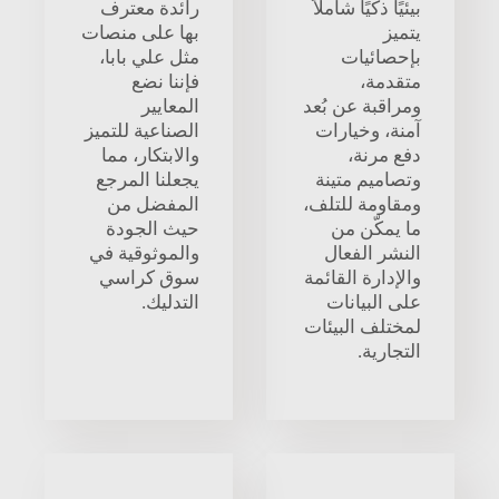
بيئيًا ذكيًا شاملاً
رائدة معترف
يتميز
بها على منصات
بإحصائيات
مثل علي بابا،
متقدمة،
فإننا نضع
ومراقبة عن بُعد
المعايير
آمنة، وخيارات
الصناعية للتميز
دفع مرنة،
والابتكار، مما
وتصاميم متينة
يجعلنا المرجع
ومقاومة للتلف،
المفضل من
ما يمكّن من
حيث الجودة
النشر الفعال
والموثوقية في
والإدارة القائمة
سوق كراسي
على البيانات
التدليك.
لمختلف البيئات
التجارية.