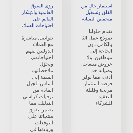
استثمار خالٍ من
رؤى السوق
القلق وتشغيل
العالمية والابتكار
منخفض الصيانة
القائم على
احتياجات العملاء
تقدم حلولنا
نموذج عمل آليًا
نتواصل مباشرةً
بالكامل دون
مع العملاء
الحاجة إلى
الدوليين لفهم
موظفين، ولا
احتياجاتهم،
عروض مبيعات،
ونحوّل
وصيانة حد
ملاحظاتهم
أدنى، مما يوفر
القيمة إلى
فرصة استثمار
أساس للجيل
مربحة وقليلة
القادم من
التعقيد
ترقيات كراسي
للشركاء.
التدليك، مما
يضمن تفوق
منتجاتنا على
التوقعات
وريادتها في