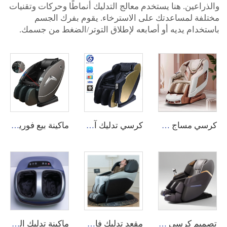
والذراعين. هنا يستخدم معالج التدليك أنماطًا وحركات وتقنيات
مختلفة لمساعدتك على الاسترخاء. يقوم بفرك الجسم
باستخدام يديه أو أصابعه لإطلاق التوتر/الضغط من جسمك.
كرسي مساج كهربائي فاخر من GUOHENG بمساج كامل للجسم بتقنية 4D وتقنية الجاذبية الصفرية وتقنية Shiatsu مع تسخين كهربائي ومسار SL
كرسي تدليك آلي لتدليك الجسم بالكامل يعمل بالقطع النقدية أو ببطاقة الائتمان، كرسي تدليك عبر ماكينة البيع باستخدام رمز الاستجابة السريع (QR Code)
ماكينة بيع فورية للعملات الورقية في الفلبين، بطاقة ائتمان، عملة معدنية، فاتورة، نقدية، تعمل بالعملة الورقية والعملات المعدنية، كرسي تدليك مع نظام دفع عبر التطبيق صفر
تصميم كرسي تدليك فاخر لعام 2025 بخاصية الجاذبية الصفرية مع تدليك كامل للجسم والظهر بخمسة أبعاد وكرسي كهربائي قابل للإمالة مع مسار SL وتدفئة
مقعد تدليك فاخر للظهر مع وظيفة التمديد التايلاندي الكامل للجسم كرسي استلقاء بصفر الجاذبية بمواصفات 4D مع وظيفة التدليك الشياتسو مزود بمساند للأقدام
ماكينة تدليك القدم 2025 كهربائية مع تسخين وأشعة تحت الحمراء واهتزاز وهواء مضغوط وتدليك عميق ومساج شياتسو