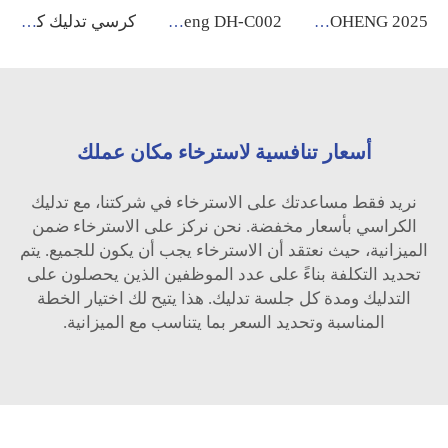
GUOHENG 2025 كرسي تدليك كهربائي عالي الجودة بزاوية 4D وتقنية الجاذبية الصفرية وتمديد كامل للجسم
Guoheng DH-C002 وسادة تدليك لمقعد السيارة مع وسادة قطنية رياضية للتدليك بالهواء المضغوط مع وظيفة التسخين
كرسي تدليك كهربائي فاخر كبير مع تسخين وتدليك شياتسو وعجن واهتزاز بصيغة انعدام الجاذبية وتقنية 4D لجسم كامل مع بكرة أقدام للاستخدام المنزلي
أسعار تنافسية لاسترخاء مكان عملك
نريد فقط مساعدتك على الاسترخاء في شركتنا، مع تدليك
الكراسي بأسعار مخفضة. نحن نركز على الاسترخاء ضمن
الميزانية، حيث نعتقد أن الاسترخاء يجب أن يكون للجميع. يتم
تحديد التكلفة بناءً على عدد الموظفين الذين يحصلون على
التدليك ومدة كل جلسة تدليك. هذا يتيح لك اختيار الخطة
المناسبة وتحديد السعر بما يتناسب مع الميزانية.