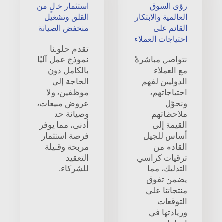
رؤى السوق
استثمار خالٍ من
العالمية والابتكار
القلق وتشغيل
القائم على
منخفض الصيانة
احتياجات العملاء
تقدم حلولنا
نتواصل مباشرةً
نموذج عمل آليًا
مع العملاء
بالكامل دون
الدوليين لفهم
الحاجة إلى
احتياجاتهم،
موظفين، ولا
ونحوّل
عروض مبيعات،
ملاحظاتهم
وصيانة حد
القيمة إلى
أدنى، مما يوفر
أساس للجيل
فرصة استثمار
القادم من
مربحة وقليلة
ترقيات كراسي
التعقيد
التدليك، مما
للشركاء.
يضمن تفوق
منتجاتنا على
التوقعات
وريادتها في