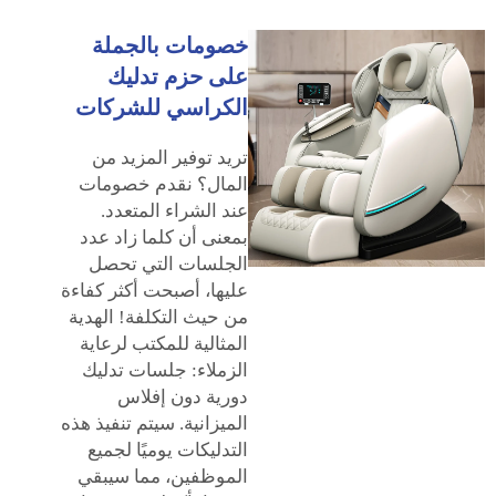
خصومات بالجملة
على حزم تدليك
الكراسي للشركات
تريد توفير المزيد من
المال؟ نقدم خصومات
عند الشراء المتعدد.
بمعنى أن كلما زاد عدد
الجلسات التي تحصل
عليها، أصبحت أكثر كفاءة
من حيث التكلفة! الهدية
المثالية للمكتب لرعاية
الزملاء: جلسات تدليك
دورية دون إفلاس
الميزانية. سيتم تنفيذ هذه
التدليكات يوميًا لجميع
الموظفين، مما سيبقي