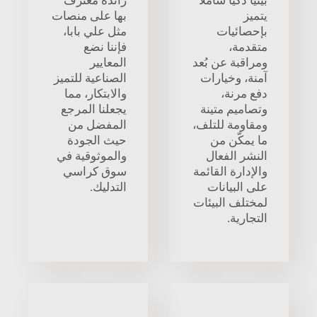
بيئيًا ذكيًا شاملاً
رائدة معترف
يتميز
بها على منصات
بإحصائيات
مثل علي بابا،
متقدمة،
فإننا نضع
ومراقبة عن بُعد
المعايير
آمنة، وخيارات
الصناعية للتميز
دفع مرنة،
والابتكار، مما
وتصاميم متينة
يجعلنا المرجع
ومقاومة للتلف،
المفضل من
ما يمكّن من
حيث الجودة
النشر الفعال
والموثوقية في
والإدارة القائمة
سوق كراسي
على البيانات
التدليك.
لمختلف البيئات
التجارية.