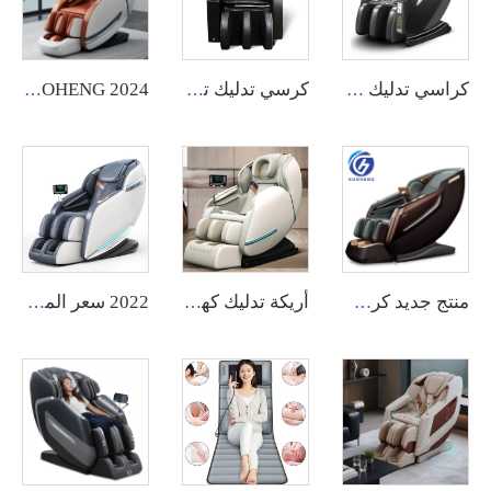
كراسي تدليك تجارية ثلاثية الأبعاد رخيصة مجهزة بنظام إدارة خلفي عبر التطبيق، مع خيارات دفع قابلة للتخصيص، مناسبة للاستخدام في المطارات والمراكز التجارية.
كرسي تدليك تجاري ثلاثي الأبعاد بأسعار معقولة مع طريقة دفع مخصصة وإدارة خلفية عبر التطبيق.
GUOHENG 2024 كرسي تدليك حديث باستخدام ضغط الهواء مع تسخين وتدليك للخصر والأقدام بواسطة الأوامر الصوتية AI لجسم كامل
منتج جديد كرسي تدليك شياطسو فاخر صفر جاذبية مسار SL 4D كرسي تدليك الجسم باللمس
أريكة تدليك كهربائية صحية، أريكة تدليك ذكية بعجن وتدليك شياتسو، كرسي تدليك القدمين بتصميم جديد، كرسي تدليك فاخر بجودة عالية
2022 سعر المصنع كرسي حاسوب صغير مع لوحة تحكم في التدليك وتغطية للوحة التدليك