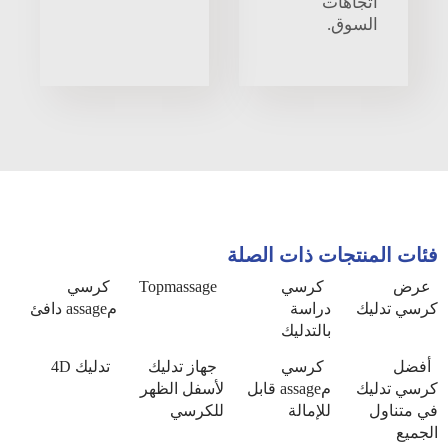
اتجاهات
السوق.
فئات المنتجات ذات الصلة
عرض
كرسي
Topmassage
كرسي
كرسي تدليك
دراسة
مassage دافئ
بالتدليك
أفضل
كرسي
جهاز تدليك
تدليك 4D
كرسي تدليك
مassage قابل
لأسفل الظهر
في متناول
للإمالة
للكرسي
الجميع