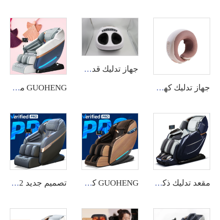
جهاز تدليك قدم بالشيatsu GH-A مع تقنية التدليك بالضغط الحراري والعلاج بالنقاط العصبية
جهاز تدليك كهربائي معتمد من CE للكتف والرقبة بشيatsu مع وظيفة التدفئة
GUOHENG مقعد تدليك بشاشة تعمل باللمس للظهر والقدمين بجسم كامل 8D بجاذبية صفرية فاخر
مقعد تدليك ذكي بتحكم صوتي ذيرو جرافيتي كهربائي فاخر للجسم بالكامل مع مسح الجسم بـ 24 وضعية للجسم
GUOHENG كرسي تدليك كهربائي كامل الجسم مع وظيفة التدفئة الذكية وأساليب التمديد التايلاندي ووظيفة الروبوت ثلاثي الأبعاد ومسار SL ووضعية الجاذبية الصفرية وتقنية التدليك بالنقر الشيتسو
تصميم جديد 2022، كرسي تدليك ghe، كرسي تدليك بوضعية الجاذبية الصفرية 8D، بيع جهاز تدليك للجسم