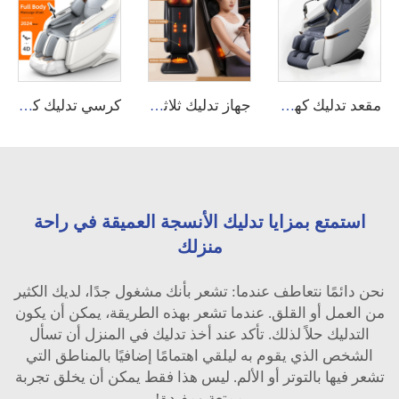
مقعد تدليك كهربائي مُسخَّن عالي الجودة بمواصفات حديثة XL أبيض بالكامل مع وظيفة 4D روبوت 2024 مزود بمكبر صوت
جهاز تدليك ثلاثي الوظائف للظهر والرقبة بنظام الشياتسو مع تدفئة مريحة، آلة تدليك
كرسي تدليك كهربائي كامل الجسم بتقنية الجاذبية الصفرية رباعي الأبعاد مع ماسحة جسمية وتصميم ممتاز
استمتع بمزايا تدليك الأنسجة العميقة في راحة
منزلك
نحن دائمًا نتعاطف عندما: تشعر بأنك مشغول جدًا، لديك الكثير
من العمل أو القلق. عندما تشعر بهذه الطريقة، يمكن أن يكون
التدليك حلاً لذلك. تأكد عند أخذ تدليك في المنزل أن تسأل
الشخص الذي يقوم به ليلقي اهتمامًا إضافيًا بالمناطق التي
تشعر فيها بالتوتر أو الألم. ليس هذا فقط يمكن أن يخلق تجربة
ممتعة ومفيدة!