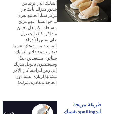
التدليك التي تزيد من
شعور منزلك بأنك في
مركز سبا. الجميع يعرف
ما هو السبا - فهو مريح
ببساطة. لكن هل تخمن
ماذا؟ يمكنك الحصول
على نفس الأجواء
المريحة من شقتك! عندما
تختار خدمة علاج التدليك،
سيأتون مستعدين جيدًا
وسيضمنون تحويل منزلك
إلى رمز للراحة. كان الأمر
مشابهًا لزيارة السبا دون
الحاجة لمغادرة منزلك!
طريقة مريحة
لتدspoiling نفسك