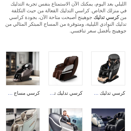
الليلي بعد اليوم، يمكنك الآن الاستمتاع بنفس تجربة التدليك
في منزلك الخاص. كراسي التدليك الفعالة من حيث التكلفة
من
كرسي تدليك
جوهينج أصبحت متاحة الآن، بجودة كراسي
تدليك النوادي الليلية، ومتوفرة من المساج المبتكر المثالي من
جوهينج بأفضل سعر تنافسي.
كرسي تدليك MY-917 4D بشياطسو وكهرباء وتسخين وجاذبية صفرية
كرسي تدليك تجاري ثلاثي الأبعاد من GUOHENG بميزة إدارة خلفية عبر التطبيق.
كرسي مساج GUOHENG وظيفة روبوت تلقائي 4D انعدام الجاذبية الفاخر تمديد مسار SL كرسي مساج للجسم بالكامل