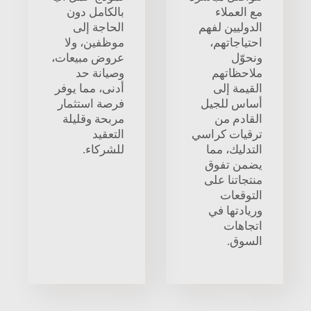
مع العملاء
بالكامل دون
الدوليين لفهم
الحاجة إلى
احتياجاتهم،
موظفين، ولا
ونحوّل
عروض مبيعات،
ملاحظاتهم
وصيانة حد
القيمة إلى
أدنى، مما يوفر
أساس للجيل
فرصة استثمار
القادم من
مربحة وقليلة
ترقيات كراسي
التعقيد
التدليك، مما
للشركاء.
يضمن تفوق
منتجاتنا على
التوقعات
وريادتها في
اتجاهات
السوق.