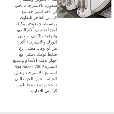
شعورنا بالاسترخاء، يجب
أن نأخذ استراحة. مع
كرسي
الفاخر للتدليك
بواسطة جوهينج، يمكنك
أخيرًا تخفيف آلام الظهر
والرقبة والكتف أو حتى
الورك والاسترخاء أكثر
من أي وقت مضى. دع
ضغط يومك يختفي مع
جهاز تدليك الأقدام وتلميع
البشرة Spa Buzz 9700P.
استمتع بالاسترخاء وعش
الحياة – عش الحياة التي
تستحقها مع منتجاتنا من
كراسي التدليك
.