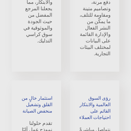
دفع مرنة،
والابتكار، مما
وتصاميم متينة
يجعلنا المرجع
ومقاومة للتلف،
المفضل من
ما يمكّن من
حيث الجودة
النشر الفعال
والموثوقية في
والإدارة القائمة
سوق كراسي
على البيانات
التدليك.
لمختلف البيئات
التجارية.
رؤى السوق
استثمار خالٍ من
العالمية والابتكار
القلق وتشغيل
القائم على
منخفض الصيانة
احتياجات العملاء
تقدم حلولنا
نتواصل مباشرةً
نموذج عمل آليًا