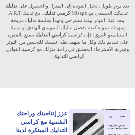
بعد يوم طويل، تخيل العودة إلى المنزل والحصول على
تدليك
تدليكك الجسدي مع Misage
كرسي تدليك
. دع تدليك A.R.T.
يبعد عنك التوتر بينما تسترخي وتهدأ بجلسة تدليك مريحة
ومهدئة. سواء كنت تفضل تدليك السويدي الهادئ أو تدليك
الشياتسو القوي؛ فإن كراسينا
كراسي التدليك
تتمتع بالقدرة
على تقديم ذلك وكل ما بينهما. هيّئ نفسك للتخلص من التوتر
وتجربة الاسترخاء المطلق في راحة منزلك مع كرسينا النهائي
كراسي التدليك
.
عزز إنتاجيتك وراحتك
النفسية مع كراسي
التدليك المبتكرة لدينا