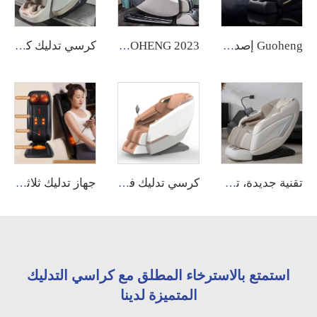
Guoheng إصدار كرسي تدليك جديد بجاذبية صفريّة كرسي تدليك كامل الجسم مع كيس هوائي غرفة معيشة أريكة كرسي تدليك مع تحكم عن بعد في المقبض والإطار
GUOHENG 2023 كرسي تدليك فاخر يمتد التايلاندي 4D جسم كامل ممتد كرسي تدليك شياتسو ديلوكس
كرسي تدليك كهربائي GUOHENG بخمسة أبعاد مع تدليك كامل للجسم وتقنية الجاذبية الصفرية وتدليك القدم بأربعة أبعاد مع وظائف التدليك بالإبر والفرك
تقنية جديدة، تحكم صوتي، كرسي تدليك فاخر كبير الحجم بنظام الجاذبية الصفرية، بتقنية 6D و4D، كهربائي بالكامل للجسم، مع وسائد هوائية قابلة للتبديل
كرسي تدليك فاخر كهربائي مع وظيفة العناية بالأظافر وكرسي سبا عصري لتجميل الأقدام، كرسي تدليك للصحة وتخفيف الآلام للساقين
جهاز تدليك ثلاثي الوظائف للظهر والرقبة بنظام الشياتسو مع تدفئة مريحة، آلة تدليك
استمتع بالاسترخاء المطلق مع كراسي التدليك
المتميزة لدينا