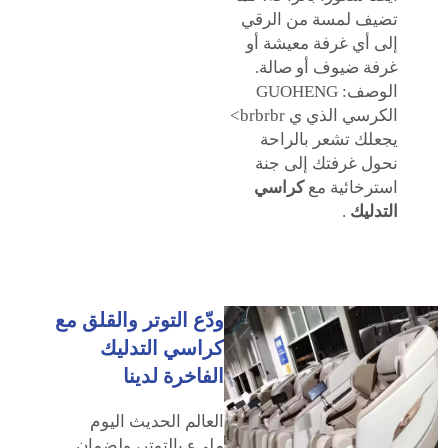
تضيف لمسة من الرقي
إلى أي غرفة معيشة أو
غرفة ضيوف أو صالة.
الوصف: GUOHENG
الكرسي الذي ي brbrbr>
يجعلك تشعر بالراحة
نحول غرفتك إلى جنة
استرخائية مع
كراسي
التدليك
.
ودّع التوتر والقلق مع
كراسي التدليك
الفاخرة لدينا
العالم الحديث اليوم
مليء بالتوتر، ولضمان