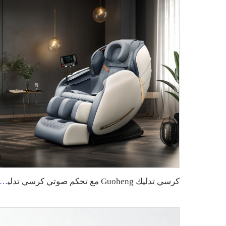
كرسي تدليك Guoheng مع تحكم صوتي كرسي تدليك للجسم بالكامل بتقنية 8D ووضع انعدام الجاذبية الفاخر كرسي تدليك فوان الفاخر مع ش