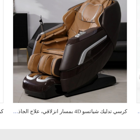
 ومكبر صوت وتقنية الجاذبية الصفرية وتدليك الأقدام باللفة الدوارة
كرسي تدليك شياتسو 4D بمسار انزلاقي، علاج الجاذبية الصفرية، بكرات تدليك القدم، كرسي استرخاء بشاشة لمس، كرسي تدليك كهربائي لجسم كامل مع تسخين