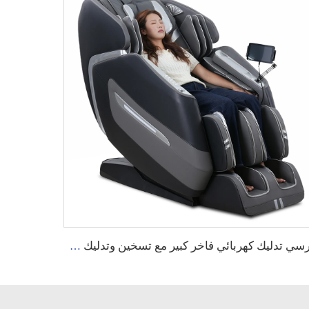
كرسي تدليك كهربائي فاخر كبير مع تسخين وتدليك شياتسو وعجن واهتزاز بصيغة انعدام الجاذبية وتقنية 4D لجسم كامل مع بكرة أقدام للاستخدام المنزلي