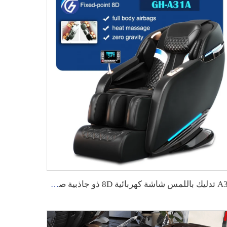
A31 تدليك باللمس شاشة كهربائية 8D ذو جاذبية صفرية كرسي فاخر لتدليك الجسم بالكامل سعر كرسي التدليك