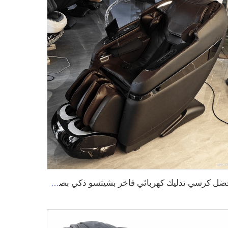
أفضل كرسي تدليك كهربائي فاخر بشيتسو ذكي بصوت ذكاء اصطناعي لتخفيف آلام الرأس والكتفين كامل الجسم للعناية بالصحة G9 2025