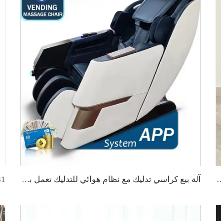
 المعدنية وبطاقة التشغيل - نموذج SY-8
آلة بيع كراسي تدليك مع نظام هوائي للتدليك تعمل بالعملة المعدنية أو الدفع عبر التطبيق في سنغافورة