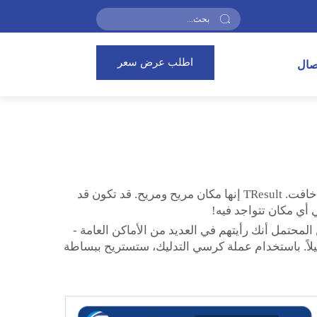
اطلب عرض سعر
تصال
ماذا يخطر على بالك عندما أقول كلمة "تدليك"؟ ربما تفكر في أجواء سبا هادئة، مع موسيقى خفيفة وشمعة مضاءة بضوء خافت. TResult إنها مكان مريح ومريح. قد تكون قد
 أي مكان تتواجد فيه!
محتمل أنك رأيتهم في العديد من الأماكن العامة -
لتوتر قليلاً. باستخدام عملة كرسي التدليك، ستستريح ببساطة