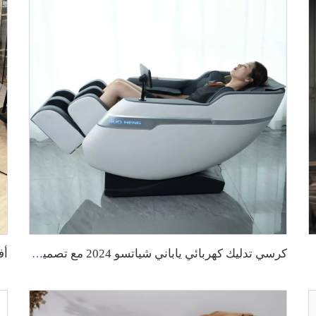
اشة تحكم
كرسي تدليك كهربائي ياباني شياتسو 2024 مع تصميم فاخر لل hands، كرسي تدليك كهربائي كامل الجسم بأشعة تحت الحمراء عالية الجودة للرجال