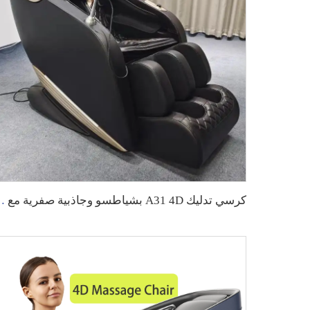
كرسي تدليك A31 4D بشياطسو