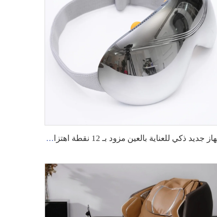
جهاز جديد ذكي للعناية بالعين مزود بـ 12 نقطة اهتزاز، جهاز تدليك كهربائي ذكي للعين مع وظيفة التسخين والتبريد