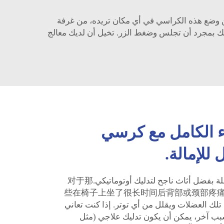
كن وضع هذه الكراسي في أي مكان تريده، من غرفة
دليك بمجرد أن تجلس وضغط الزر. تخيل أن لديك معالج
ء الكامل مع كرسي
يمكنك اختيار كيفية تدليكك المفضلة بفضل أثاث ناجح لتدليك أوتوماتيكي.对于那
些在椅子上坐了很长时间后背部或颈部疼痛的人，
ئ تلك العضلات ويقلل من أي توتر. إذا كنت تعاني
بب آخر، يمكن أن يكون تدليك علاجي (مثل