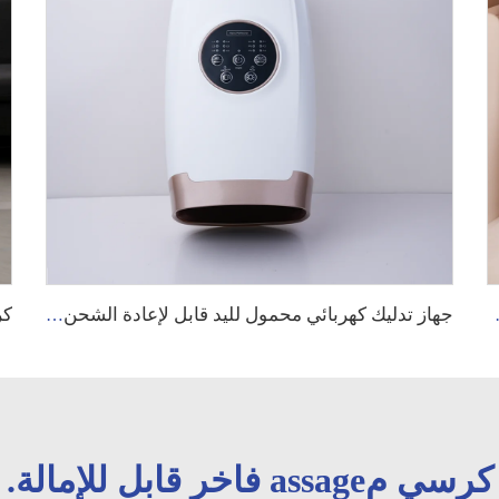
الألم مع تدفئة مريحة
جهاز تدليك كهربائي محمول لليد قابل لإعادة الشحن بدون أسلاك، مع ضغط حراري وتدليك لليد والأصابع باستخدام ضغط الهواء وأكياس هوائية
كرسي مassage فاخر قابل للإمالة.