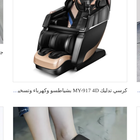
 وجاذبية صفرية مع تسخين كهربائي
كرسي تدليك MY-917 4D بشياطسو وكهرباء وتسخين وجاذبية صفرية