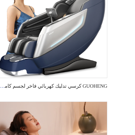
GUOHENG كرسي تدليك كهربائي فاخر لجسم كامل بتكنولوجيا الصفر الجاذبية والموسيقى 4D، أريكة تدليك كهربائية مسار SL كبير