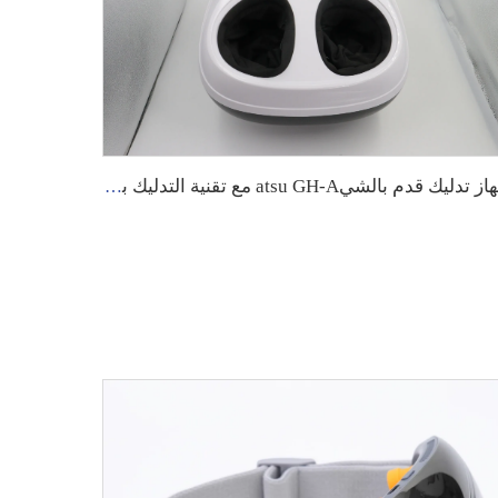
جهاز تدليك قدم بالشيatsu GH-A مع تقنية التدليك بالضغط الحراري والعلاج بالنقاط العصبية