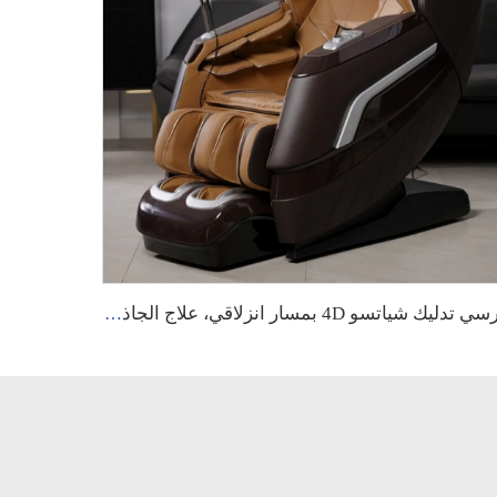
كرسي تدليك شياتسو 4D بمسار انزلاقي، علاج الجاذبية الصفرية، بكرات تدليك القدم، كرسي استرخاء بشاشة لمس، كرسي تدليك كهربائي لجسم كامل مع تسخين