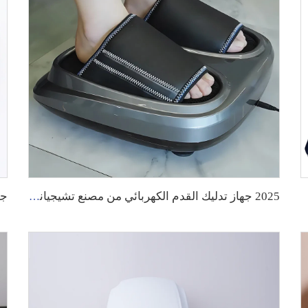
2025 جهاز تدليك القدم الكهربائي من مصنع تشيجيانغ، بالجملة، مع خاصية الاهتزاز وتحفيز التصريف الليمفاوي