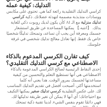
التدليك: كيفية عمله
كراسي التدليك التقليدية رائعة كما هي. تحتوي على مكابس
ووسادات متذبذبة مصممة لتهدئة عضلاتك. ذكية
كراسي
تدليك منزلية
مع الـ AI كأن يكون لديك روبوت ذكي للغاية
يدلك. 【انتبه.】 يمكنها المساعدة عن طريق استشعار
جسمك ومعرفة أين يجب أن تساعد، وتمنحك تدليكًا شخصيًا
خاص بك فقط. إنها تعادل معالج تدليك شخصي في غرفة
جلوسك.
كيف تقارن الكرسي المدعوم بالذكاء
الاصطناعي مع كرسي التدليك التقليدي؟
إحدى النقاط الرئيسية لصالح الكراسي المدعومة بالذكاء
الاصطناعي هي أنها تستطيع التعلم والتحسين من كيفية
مساعدتها لجسمك بمرور الوقت. هذا يعني أنه كلما
استخدمتها أكثر، أصبحت أفضل في تقديم التدليك المناسب
لك. على عكس التقليدية
كرسي تدليك صغير
يمكنها التكيف
مع احتياجاتك؛ أي أنها لا يمكن أن تغير طريقة تدليكها لك.
فهي دائمًا تقوم بنفس الشيء. لدينا تقنية ذكية تمنحك