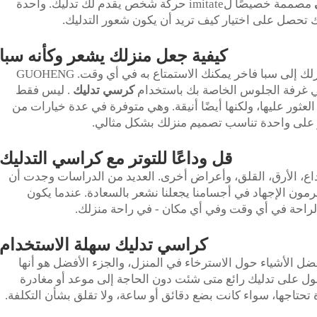
ي
مصممة خصيصًا لimitate حركة شخص يقدم لك تدليك. واحدة
 تحصل على اختيار كيف تريد أن يكون شعور التدليك.
كيفية جعل منزلك يشعر وكأنه سبا
الآن تخيل فقط امتلاك القدرة على تحويل منزلك إلى سبا فاخر يمكنك الاستمتاع به في أي وقت. GUOHENG
في غرفة الجلوس الخاصة بك باستخدام
كرسي تدليك
. ليس فقط
لعثور عليها، ولكنها أيضًا أنيقة. وهي متوفرة في عدة خيارات من
ثور على واحدة تناسب تصميم منزلك بشكل مثالي.
قل وداعًا للتوتر مع كراسي التدليك
اع، الأرق، القلق، وأعراض أخرى. العديد من الدراسات وجدت أن
مون الإجهاد في أجسامنا يجعلنا نشعر بالسعادة. عندما يكون
الراحة في أي وقت وفي أي مكان - في راحة منزلك.
كراسي تدليك سهلة الاستخدام
ل الأشياء حول الاسترخاء في المنزل، والجزء الأفضل هو أنها
ول على تدليك رائع متى شئت دون الحاجة إلى موعد أو مغادرة
 تحتاجها، سواء كانت بضع دقائق أو ساعة، ولا تقلق بشأن التكلفة.