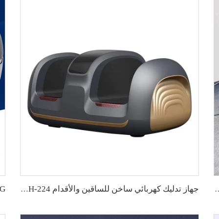
 وجاذبية صفرية مع تسخين كهربائي
جهاز تدليك كهربائي ساخن للساقين والأقدام GH-224 مع اهتزازات، مؤقت، ووضع أوتوماتيكي