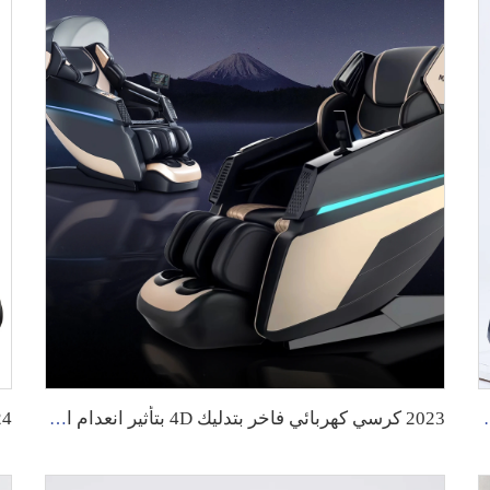
دليك بالكامل باستخدام أكياس هوائية فاخر
2023 كرسي كهربائي فاخر بتدليك 4D بتأثير انعدام الجاذبية، كرسي تدليك كامل الجسم GUOHENG