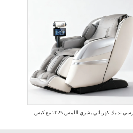
كرسي تدليك كهربائي بشري اللمس 2025 مع كيس هواء ذكي وذكاء اصطناعي ومكبر صوت وتقنية الجاذبية الصفرية وتدليك الأقدام باللفة الدوارة