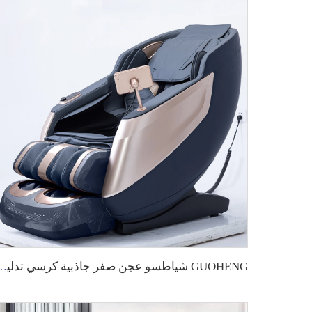
GUOHENG شياطسو عجن صفر جاذبية كرسي تدليك 4D منتج جديد 2024 كرسي ت