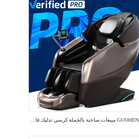
GUOHENG مبيعات ساخنة بالجملة كرسي تدليك فاخر كهربائي مسار SL زيرو جرايفيتي تدليك الشياتسو الموسيقي للجسم بالكامل 4D