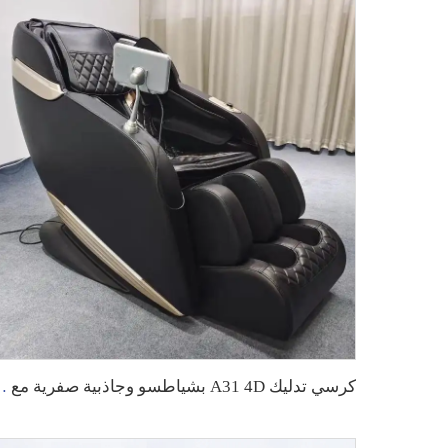
كرسي تدليك A31 4D بشياطسو