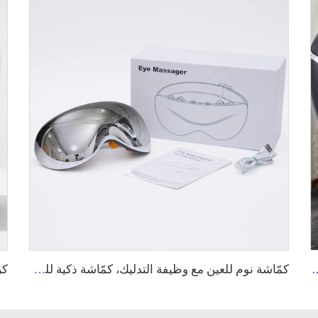
يلاندي 4D جسم كامل ممتد كرسي تدليك شياتسو ديلوكس
كمّاشة نوم للعين مع وظيفة التدليك، كمّاشة ذكية للعناية بالعين بخاصية التسخين والتبريد، من Healthpal، إنتاج OEM وODM، كمّاشة كهربائية ذكية للعين باهتزاز