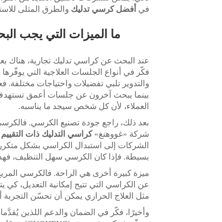
في
أفضل كرسي تدليك
والطرق المثلى للاست
ما الميزات التي يجب البح
عند البحث عن كراسي تدليك تجارية، هناك بعض ا
فكّر في أنواع الجلسات العلاجية التي يوفّره
والتدوير تلبي تفضيلات واحتياجات مختلفة.
بينما يبحث آخرون عن جلسات أعمق تستهدف ال
العملاء، لأن كل شخص سيجد ما يناسبه.
بعد ذلك، راجع جودة تصنيع الكرسي. فالكرسي ا
شركة «غووهنغ»
كراسي التدليك ذات التقييم 
الشركات إلى استبدال الكراسي بشكل متكرر، م
بسيطة. فإذا كان الكرسي سهل التنظيف، فهذا
ميزة كبيرة أخرى هي الراحة. فالكرسي المريح
عن الكراسي التي تتيح إمكانية التعديل، كي
مثل العلاج الحراري يمكن أن تحسّن التجربة أيض
وأخيرًا، فكّر في الضمان والدعم اللذين يُقدَ