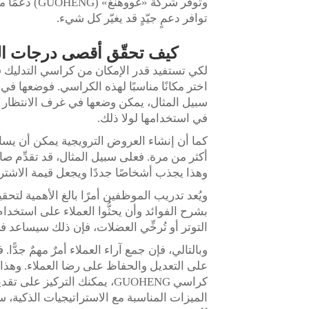
وتوفّر شركة 
توافر دعمٍ جيّدٍ قد يغيّر كل شيء.
كيف تحقّق أقصى درجات الر
لكي تستفيد قدر الإمكان من كراسي التدليك في
اختر مكانًا مناسبًا لهذه الكراسي. فوضعها 
سبيل المثال، يمكن وضعها في غرف الانتظار أ
في استخدامها لولا ذلك.
كما أن إنشاء العروض الترويجية يمكن أن يساعد 
أكثر من مرة. فعلى سبيل المثال، قد تقدِّم صا
وهذا يجذب أشخاصًا جددًا ويجعل قيمة الاشتر
ويُعد تدريب الموظفين أمرًا بالغ الأهمية لتح
بشرح الفوائد وأن يحثُّوا العملاء على استخ
التوتر أو تُرخِّي العضلات، فإن ذلك سيساعد 
وبالتالي، فإن جمع آراء العملاء أمرٌ مهمٌ جدًّ
على التعديل والحفاظ على رضا العملاء. وهذا
كراسي GUOHENG، يمكنك التركيز
الميزات المناسبة مع الاستراتيجيات الذكية،