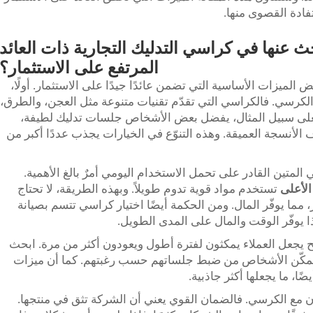
فادة القصوى منها.
ث عنها في كراسي التدليك التجارية ذات العائد
المرتفع على الاستثمار؟
لميزات الأساسية التي تضمن عائدًا جيدًا على الاستثمار. أولًا،
ا الكرسي. فالكراسي التي تقدّم تقنيات متنوعة مثل العجن، والطرق،
 فعلى سبيل المثال، يفضل بعض الأشخاص جلسات تدليك لطيفة،
أنسجة العميقة. وهذه التنوّع في الخيارات يجذب عددًا أكبر من
لمتين القادر على تحمل الاستخدام اليومي أمرٌ بالغ الأهمية.
الأعلى
تستخدم مواد قوية تدوم طويلاً. وبهذه الطريقة، لا تحتاج
ما يوفّر المال. ومن الحكمة أيضًا اختيار كراسي تتسم بصيانة
 يوفّر الوقت والمال على المدى الطويل.
 يجعل العملاء يمكثون لفترة أطول ويعودون أكثر من مرة. ابحث
 يتمكّن الأشخاص من ضبط جلساتهم حسب رغبتهم. كما أن ميزات
ًا، ما يجعلها أكثر جاذبية.
ّمان مع الكرسي. فالضمان القوي يعني أن الشركة تثق في منتجها.