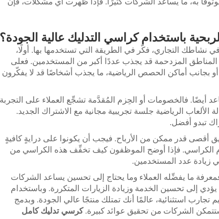
«غووهنغ» (GUOHENG) دعمًا موثوقًا به، ما يساعد الشركات كثيرًا. فإذا ظهرت أي مشكلات، فإن
بحية باستخدام كراسي التدليك عالية الجودة؟
 نشاطك التجاري، فكّر في الطريقة التي تستخدمها بها. أولًا،
في المناطق المزدحمة قد يجذب عددًا أكبر من المستخدمين. فعلى
و بجانب أماكن الحصص الرياضية، ما يجذب أشخاصًا قد لا يفكّرون
أيضًا. فالخصومات أو الحِزم المُقدَّمة تشجِّع العملاء على التجربة
لة الألعاب الرياضية جلسة تجريبية مجانية مع الاشتراك الجديد.
اك تبدو أفضل.
قيق أقصى قدر ممكن من الأرباح. فيجب أن يكونوا على درايةٍ كافيةٍ
دام الكراسي. فإذا أوضح الموظفون كيف تخفِّف هذه الكراسي من
في زيادة عدد المستخدمين.
ا. فمعرفة ما يفضِّله العملاء وما يحتاج إلى تحسين يساعد الشركات
 يؤدي إلى تحسين الخدمة وزيادة الزيارات المتكررة. وباستخدام
 على تقديم تجارب استثنائية، عالمًا أنك تمتلك منتجًا عالي الجودة. وبدمج
 ستتمكن الشركات من تحقيق عوائد كبيرة.
كرسي تدليك كامل