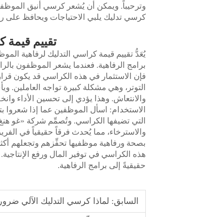
وترحيباً. ويمكن أن يُشعر كرسي أنيق الموظفين
كرسي تدليك يلبي الاحتياجات ويحافظ على ر
تقييم قيمة 
يُعَدُّ تقييم قيمة كراسي التدليك لرفاهية المو
برامج الرفاهية. فعندما يشعر الموظفون بالراحة
فإن الاستثمار في هذه الكراسي قد يكون قراراً
التوتر، وهي مشكلة كبيرة تواجه العاملين. و
والانتعاش. وهذا يؤدي إلى تحسين الأداء وان
الاستخدام: اسأل الموظفين عما إذا شعروا بتقل
والاسترخاء، مما يُحدث فرقاً حقيقياً في الفري
بصحة ورفاهية موظفيها تحفِّزهم وتجعلهم أكثر 
هذه الكراسي في توفير المال ورفع الإنتاجية
حقيقيةً إلى برامج الرفاهية.
السابق:
لماذا كرسي التدليك الآلي ضروري