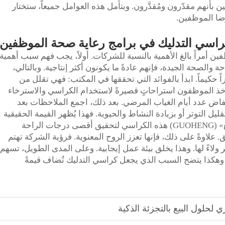
 بأنهم مقدّرون ومُقدَّرون. وبتأمل هذه العوامل جميعاً، ستختار
ضا الموظفين.
كراسي التدليك في برامج رعاية صحة الموظفين
ظفين أمراً بالغ الأهمية بالنسبة للشركات. أولاً، يجب فهم سبب أهمية
 والصحة الجيدة، فإنهم عادةً ما يكونون أكثر إنتاجية. وبالتالي،
 حكيماً. ابدأ بالفوائد التي تحققها في المكتب: فهي تقلل من
يأخذ الموظفون استراحاتٍ قصيرةً لاستخدام الكراسي والاسترخاء
خفاض عدد أيام الغياب المرضي. بعد ذلك، اجمع الملاحظات بعد
يل التوتر أو بزيادة النشاط والحيوية. فهذا يُظهر القيمة الحقيقية
التي تضيفها الكراسي. وتُصمِّم شركة «غو هنغ» (GUOHENG) هذه الكراسي لتحقيق أقصى درجات الراحة
ق. علاوةً على ذلك، فإنها تعزز الروح المعنوية. فرؤية الشركة تهتم
ولاءً لها. وهذا يخلق بيئة عمل إيجابية. وعلى المدى الطويل، تسهم
. وهكذا يتضح السبب الذي يجعل كراسي التدليك تُضاف قيمةً
 لحلول البيع بالتجزئة الذكية