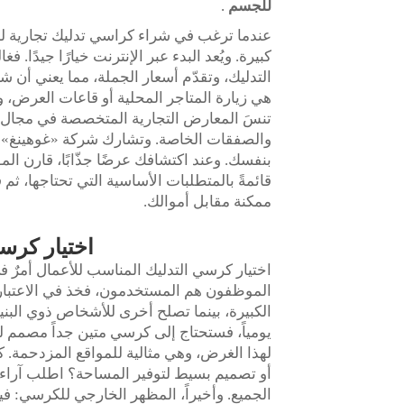
للجسم
.
عندما ترغب في شراء كراسي تدليك تجارية ل
كبيرة. ويُعد البدء عبر الإنترنت خيارًا جيدًا
التدليك، وتقدّم أسعار الجملة، مما يعني أن ش
هي زيارة المتاجر المحلية أو قاعات العرض، وا
تنسَ المعارض التجارية المتخصصة في مجال 
بنفسك. وعند اكتشافك عرضًا جذّابًا، قارن ا
قائمةً بالمتطلبات الأساسية التي تحتاجها، 
ممكنة مقابل أموالك.
اختيار كرس
اختيار كرسي التدليك المناسب للأعمال أمرٌ في 
الموظفون هم المستخدمون، فخذ في الاعتبار
الكبيرة، بينما تصلح أخرى للأشخاص ذوي البنية 
لهذا الغرض، وهي مثالية للمواقع المزدحمة. ك
أو تصميم بسيط لتوفير المساحة؟ اطلب آراء
الجميع. وأخيراً، المظهر الخارجي للكرسي: ف