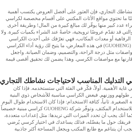
نشاطك التجاري، فإن العثور على أفضل العروض يكتسب أهمية
. فغالبًا ما تحتوي مواقع الأثاث المكتبي على أقسام مخصصة لكراسي
راء عدد كبير منها يوفّر لك مبالغ كبيرة من المال! وطريقة أخرى
لتي قد تقدّم عروضًا ترويجية، خاصةً عند الشراء بكميات كبيرة. ولا
الرفاهية أو معدات المكاتب، فهي تعرّفك على أحدث الكراسي
والصفقات الخاصة. وتشارك شركة «غوهينغ» (GUOHENG) في هذه المعارض، ما يتيح لك رؤية أداء الكراسي
لمواصفات مثل درجة الراحة، والتصميم، وضمان الصيانة. واجعل
ثم قارنها مع مواصفات الكرسي. وهذا يضمن لك تحقيق أقصى قيمة
ي التدليك المناسب لاحتياجات نشاطك التجاري
غاية الأهمية. أولاً، فكّر في الفئة التي ستستخدمه. فإذا كان
 طولهم ووزنهم. فبعض الكراسي مناسبة للأشخاص ذوي البنية
الصغيرة. ثانياً، كثافة الاستخدام: فإذا كان الاستخدام طوال اليوم
يومياً، فستحتاج إلى كرسي متين جداً مصمم للاستخدام المكثف. وتوفّر شركة GUOHENG كراسي مبنية خصيصاً
ما أنك يجب أن تحدد الميزات التي تريدها: مثل إعدادات متعددة،
 فريقك حول ما يفضّله، فذلك يساعدك في اختيار كرسي يُرضي
يجب أن يتناغم مع طابع المكتب ويجعل المساحة أكثر جاذبية