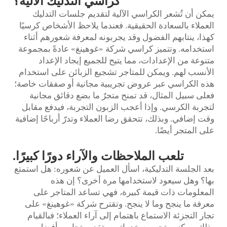
كراسي التدليك الآلية؟
يمكن أن تُشعر الكراسي الآلية لتقديم جلسات التدليك
العملاء بالسعادة الحقيقية. فعندما يلاحظ الأشخاص كرسيًا
كهذا، ينتابهم الفضول وقد يجربونه لمعرفة شعورهم أثناء
استخدامه. وتتميز كراسي شركة «غوهينغ» عادةً بمجموعة
متنوعة من الإعدادات، مما يتيح للجميع إيجاد الإعداد
الأنسب لهم. ويمكن للمتاجر تشجيع الزبائن على استخدام
هذه الكراسي عبر عروض تجريبية مجانية أو صفقات خاصة؛
فعلى سبيل المثال، قد تمنح متجرٌ ما بضع دقائق مجانية
لتجربة الكرسي. وإذا أعجب الزبون التجربة، فيدفع مقابل
وقت إضافي. وبذلك، تتحقق رضا العملاء وتدرّ أرباحًا إضافية
على المتجر أيضًا.
تلعب الملاحظات والآراء دورًا كبيرًا.
بعد الجلسة التدليكية، اسأل العميل عن شعوره: هل استمتع
بها؟ وهل سيعود لاستخدامها مرة أخرى؟ إن هذه
المعلومات ذات قيمة كبيرة، فهي تساعد المتاجر على
معرفة ما ينجح وما لا ينجح. وتقترح شركة «غوهينغ» على
تجار التجزئة الاستماع باهتمام إلى آراء العملاء؛ فبالقيام