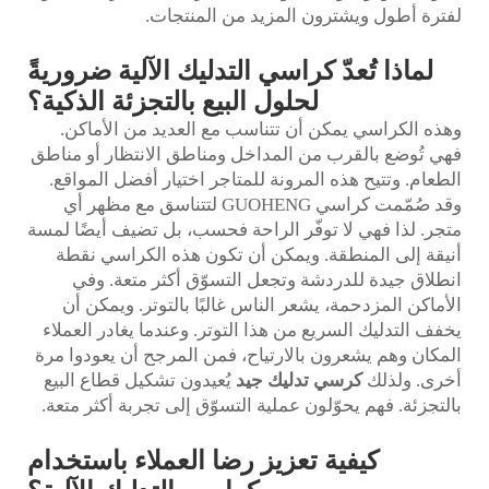
لفترة أطول ويشترون المزيد من المنتجات.
لماذا تُعدّ كراسي التدليك الآلية ضروريةً
لحلول البيع بالتجزئة الذكية؟
وهذه الكراسي يمكن أن تتناسب مع العديد من الأماكن.
فهي تُوضع بالقرب من المداخل ومناطق الانتظار أو مناطق
الطعام. وتتيح هذه المرونة للمتاجر اختيار أفضل المواقع.
وقد صُمّمت كراسي GUOHENG لتتناسق مع مظهر أي
متجر. لذا فهي لا توفّر الراحة فحسب، بل تضيف أيضًا لمسة
أنيقة إلى المنطقة. ويمكن أن تكون هذه الكراسي نقطة
انطلاق جيدة للدردشة وتجعل التسوّق أكثر متعة. وفي
الأماكن المزدحمة، يشعر الناس غالبًا بالتوتر. ويمكن أن
يخفف التدليك السريع من هذا التوتر. وعندما يغادر العملاء
المكان وهم يشعرون بالارتياح، فمن المرجح أن يعودوا مرة
أخرى. ولذلك
كرسي تدليك جيد
يُعيدون تشكيل قطاع البيع
بالتجزئة. فهم يحوّلون عملية التسوّق إلى تجربة أكثر متعة.
كيفية تعزيز رضا العملاء باستخدام