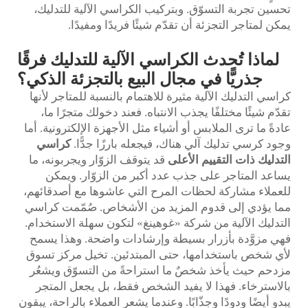
تحسين تجربة التسوّق. وبتركيب الكراسي الآلية للتدليك،
يمكن لمتاجر التجزئة أن تقدّم شيئًا فريدًا ومفيدًا.
لماذا تُحدث الكراسي الآلية للتدليك فرقًا
جذريًّا في مجال البيع بالتجزئة الذكي؟
كراسي التدليك الآلية مثيرة للاهتمام بالنسبة للمتاجر لأنها
تقدّم شيئًا مختلفًا يجذب الانتباه. فعند دخولك متجرًا ما،
عادةً ما ترى الملابس أو أشياء مثل الأجهزة الإلكترونية. أما
وجود كرسي تدليك آلي هناك، فيجعله بارزًا جدًّا.
كراسي
التدليك ذات التقييم الأعلى
قد يتوقف الزوّار ويجربونه، ما
يساعد المتاجر على جذب عدد أكبر من الزوّار. ويمكن
للعملاء مشاركة لحظات المرح التي عاشوها مع أصدقائهم،
مما يؤدي إلى قدوم المزيد من الأشخاص. صُمّمت كراسي
التدليك الآلية من شركة «غوهينغ» لتكون سهلة الاستخدام.
فهي مزوَّدة بأزرار بسيطة وإرشادات واضحة. وهذا يسمح
لأي شخص باستخدامها، حتى المبتدئين. تخيل مركز تسوق
مزدحم حيث يأخذ شخصٌ ما استراحةً من التسوّق ويشعُر
بالاسترخاء. فهذا لا يفيد الشخص فقط، بل يجعل المتجر
يبدو أيضًا ودودًا وجذّابًا. وعندما يشعر العملاء بالراحة، يبقون