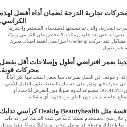
حركات تجارية الدرجة لضمان أداء أفضل لهذه
الكراسي.
جة التجارية، والتي تم تصنيفها للاستخدام المستمر واختبارها
طلاً كحد أدنى. هذا يعني أنه حتى بعد جلوس مئات الأشخاص على الكرسي يوميًا،
سيظل المحرك يعمل بسلاسة وهدوء دون أي مشاكل. لقد أدركت Guoheng أخيرًا مدى أهمية امتلاك محرك
ه عمر طويل.
 لدينا بعمر افتراضي أطول وإصلاحات أقل بفضل
محركات قوية.
 أو تتوقف عن العمل بسرعة، مما يجعل استخدامها أكثر أمانًا.
التي تتحرك فيها وتؤثر على جسمك بالضغط، يكون العامل الأمني
مهمًا جدًا. محركات كرسي التدليك الإعلاني من GUOHENG مصنوعة لتدوم طويلًا دون التعرض للاحماد أو
تمتاع بجلسة تدليك دون القلق من حدوث أي مشكلة.
لال منح المستخدم تحكمًا كاملًا في شدة التدليك عبر إعدادات
مين أنماط تدليك متنوعة. قد يفضل شخص ما تدليكًا لطيفًا، بينما يفضل