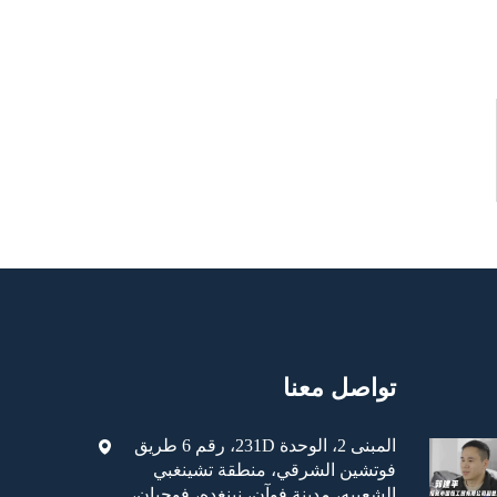
تواصل معنا
المبنى 2، الوحدة 231D، رقم 6 طريق
فوتشين الشرقي، منطقة تشينغبي
الشعبيه، مدينة فوآن، نينغده، فوجيان،