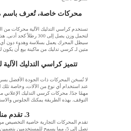
محركات خاصة، تُعرف باسم م
تستخدم كراسي التدليك الآلية محركات من الدر
لتحمل وزن يصل إلى 300 ر
متين لـ
كرسي تدليك من ماكينة بيع
أن يكون ل
تتميز كراسي التدليك الآلية
لا تُسخن المحركات ذات الجودة الأفضل بسرعة
عند استخدام أي نوع من الآلات، وخاصة تلك 
التوقف. بهذه الطريقة يمكنك الجلوس والاس
3. تقدم منافسة مثل Beautyhealth وOsaki كراسي تدليك
تقدم المحركات التجارية خاصية التخصيص من خ
تصل إلى 5، مما يسمح للمستخدمين بتض