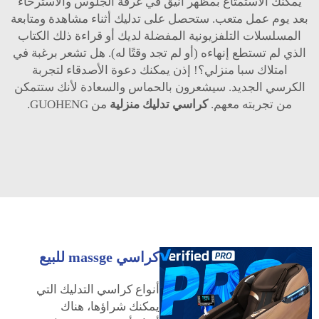
يمكنك الاستمتاع بمظهر أنيق في غرفة الجلوس والاسترخاء
بعد يوم عمل متعب. ستحصل على تدليك أثناء مشاهدة ومتابعة
المسلسلات التلفزيونية المفضلة لديك أو قراءة ذلك الكتاب
الذي لم تستطع إنهاءه (أو لم تجد وقتًا له). هل تشعر برغبة في
امتلاك سبا منزلي؟! إذن يمكنك دعوة الأصدقاء لتجربة
الكرسي الجديد. سيشعرون بالحماس والسعادة لأنك ستتمكن
من تجربته معهم.
كراسي تدليك منزلية
من GUOHENG.
كراسي massge للبيع
أنواع كراسي التدليك التي
يمكنك شراؤها، هناك