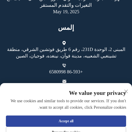
التغيرات والتقدم المستقر
May 19, 2025
إلمس
المبنى 2، الوحدة 231D، رقم 6 طريق فوتشين الشرقي، منطقة
تشينغبي الشعبيه، مدينة فوآن، نينغده، فوجيان، الصين
+86-593 6580998
[email protected]
We value your privacy
We use cookies and similar tools to provide our services. If you don't
want to accept all cookies, click Personalize cookies.
Accept all
حقوق النسخ محفوظة © شركة فوان غوهينغ للصناعة والتجارة