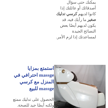
يمكنك حتى سؤال
أصدقائك أو عائلتك إذا
كانوا لديهم
كرسي تدليك
صغير
ما رأيك فيه. قد
يكون لديهم أيضًا بعض
النصائح الجيدة
لمساعدتك إذا لزم الأمر.
استمتع بمزايا
massge احترافي في
المنزل مع كرسي
massge للبيع
الحصول على تدليك ممتع
ولكنه أيضًا جيد للصحة.