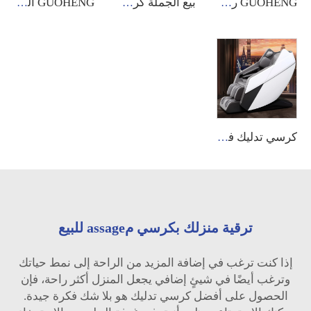
GUOHENG رعاية الجسم كرسي تدليك صفر جاذبية 4D مع تمديد الساقين ومسار Shiatsu SL للتدليك للبيع
بيع الجملة كرسي تدليك صفر جاذبية فاخر كهربائي 8D مع شاشة لمسية لت massaging الجسم بالكامل سعر كرسي التدليك Guoheng
GUOHENG الجملة كرسي تدليك فاخر ذكي A10 5D صفر جاذبية مع التحكم الصوتي AI
كرسي تدليك فاخر واسع مassage كهربائي بالكامل بحجم XL مع دعم للظهر من الجلد 4D بسعر منخفض للمنزل والاسترخاء
ترقية منزلك بكرسي مassage للبيع
إذا كنت ترغب في إضافة المزيد من الراحة إلى نمط حياتك
وترغب أيضًا في شيئٍ إضافي يجعل المنزل أكثر راحة، فإن
الحصول على أفضل كرسي تدليك هو بلا شك فكرة جيدة.