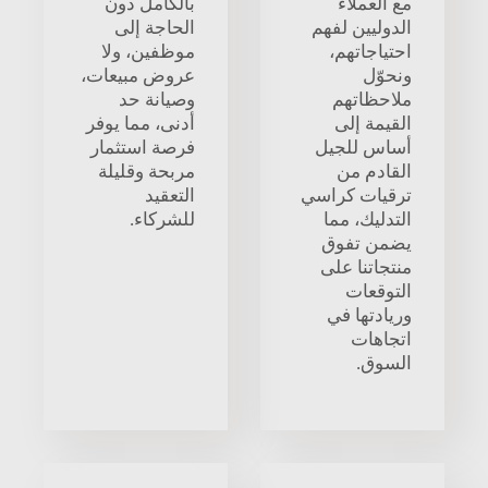
مع العملاء
بالكامل دون
الدوليين لفهم
الحاجة إلى
احتياجاتهم،
موظفين، ولا
ونحوّل
عروض مبيعات،
ملاحظاتهم
وصيانة حد
القيمة إلى
أدنى، مما يوفر
أساس للجيل
فرصة استثمار
القادم من
مربحة وقليلة
ترقيات كراسي
التعقيد
التدليك، مما
للشركاء.
يضمن تفوق
منتجاتنا على
التوقعات
وريادتها في
اتجاهات
السوق.