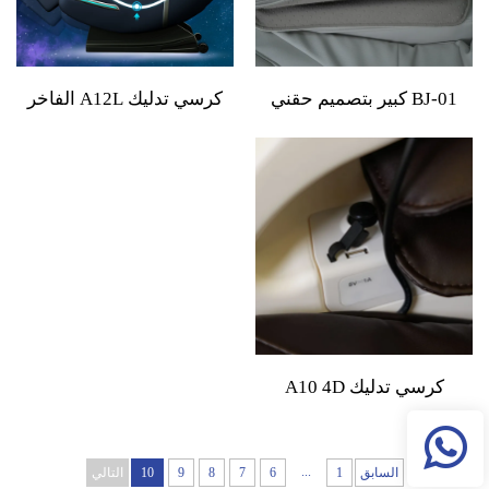
BJ-01 كبير بتصميم حقني
كرسي تدليك A12L الفاخر
ومظهر جلدي اللؤلؤ 100-
بجاذبية صفرية مع شاشة
220V
لمسية وتدليك قدم 8D
كهربائي
كرسي تدليك A10 4D
شياطسو بدون ثقل بصوت
صناعي وشحن لاسلكي
...
السابق
1
6
7
8
9
10
التالي