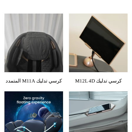
كرسي تدليك M12L 4D
كرسي تدليك M11A المتمدد
بشياطسو ووسادة رأس
الفاخر بجلد PU وجاذبية
بلاستيكية وجلد PVC
صفرية وتدليك كامل للجسم
8D