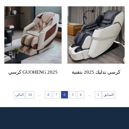
تدليك لمقعد السيارة مع
Tissue بمقصورة يدوية
وسادة قطنية رياضية للتدليك
ومقبض منحني للظهر مع 4
بالهواء المضغوط مع وظيفة
رؤوس تدليك قابلة للتعديل
التسخين
شدة التدليك مطرقة تدليك
كرسي تدليك 2025 بتقنية
GUOHENG 2025 كرسي
كهربائية ذكية جديدة مع تدليك
تدليك كهربائي عالي الجودة
رباعي الأبعاد وجاذبية صفرية
بزاوية 4D وتقنية الجاذبية
...
...
السابق
1
4
5
6
7
8
14
التالي
وكامل الجسم
الصفرية وتمديد كامل للجسم