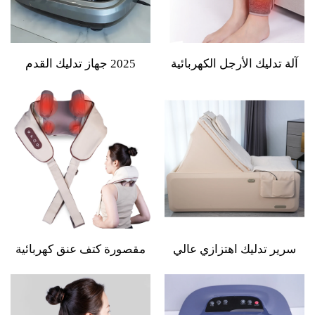
آلة تدليك الأرجل الكهربائية
2025 جهاز تدليك القدم
اللاسلكية مع تسخين هوائي
الكهربائي من مصنع
بالضغط وتدليك العضلات
تشيجيانغ، بالجملة، مع خاصية
اللاسلكي وتحسين الدورة
الاهتزاز وتحفيز التصريف
الدموية
الليمفاوي
سرير تدليك اهتزازي عالي
مقصورة كتف عنق كهربائية
الجودة لتدليك الجسم
بالجملة شاول شياتسو تدليك
بالكامل مع تحكم كهربائي
عميق تخفيف الآلام في
بشاشة تعمل باللمس لتوفير
الأنسجة العميقة