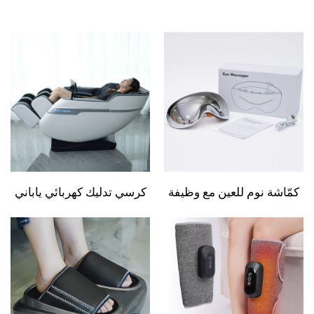
كمّاشة نوم للعين مع وظيفة
كرسي تدليك كهربائي ياباني
التدليك، كمّاشة ذكية للعناية
شياتسو 2024 مع تصميم
بالعين بخاصية التسخين
فاخر لل Hands، كرسي
والتبريد، من Healthpal، إنتاج
تدليك كهربائي كامل الجسم
OEM وODM، كمّاشة
بأشعة تحت الحمراء عالية
كهربائية ذكية للعين باهتزاز
الجودة للرجال