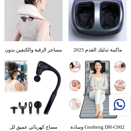
تخفيف للألم
ماكينة تدليك القدم 2025
مساجر الرقبة والكتفين بدون
كهربائية مع تسخين وأشعة
سلك مع وظيفة التدفئة
تحت الحمراء واهتزاز وهواء
والتقبيل ثلاثي الأبعاد - وسادة
مضغوط وتدليك عميق
تدليك شياتسو للظهر
ومساج شياتسو
والأرجل
Guoheng DH-C002 وسادة
مساج كهربائي عميق لل