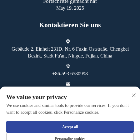
Fortschritte gemacht hat
May 19, 2025
Kontaktieren Sie uns
Gebäude 2, Einheit 231D, Nr. 6 Fuxin Oststraße, Chengbei
Bezirk, Stadt Fu'an, Ningde, Fujian, China
+86-593 6580998
[email protected]
We value your privacy
We use cookies and similar tools to provide our services. If you don't
want to accept all cookies, click Personalize cookies.
Accept all
Copyright © Fuan Guoheng Industrial And Trading Co., Ltd. Alle
Personalize cookies