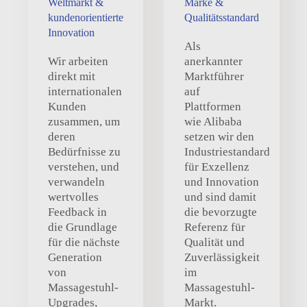
Weltmarkt &
Marke &
kundenorientierte
Qualitätsstandard
Innovation
Als
Wir arbeiten
anerkannter
direkt mit
Marktführer
internationalen
auf
Kunden
Plattformen
zusammen, um
wie Alibaba
deren
setzen wir den
Bedürfnisse zu
Industriestandard
verstehen, und
für Exzellenz
verwandeln
und Innovation
wertvolles
und sind damit
Feedback in
die bevorzugte
die Grundlage
Referenz für
für die nächste
Qualität und
Generation
Zuverlässigkeit
von
im
Massagestuhl-
Massagestuhl-
Upgrades,
Markt.