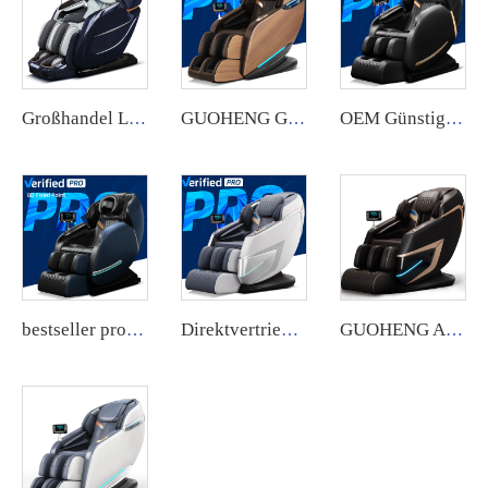
Großhandel Luxus Elektrisch Schwerelosigkeit AI-Stimmensteuerung Ganzkörper-Massage Körperanalyse Intelligenter Massagesessel 24 Modi für den Körper
GUOHENG Ganzkörper Elektrischer AI Smart Heiz-Liegesessel Thai Stretch 3D Roboterhand SL-Spur Schwerelosigkeit Shiatsu-Massagestuhl
OEM Günstiger Preis Hochwertige Musik-Massage-Kopf Großes LCD Massagestuhl für Zuhause Ganzkörper 8D Massagestuhl
bestseller professioneller Shiatsu-Sessel Schwerelosigkeit 8D-Massagesofa Sessel sillon masajeador smart Ganzkörper-Massagestuhl guoheng
Direktvertrieb günstiger Liegesessel mit Vollkörpermassage im Schwerelosigkeitszustand 4D Fußmassage elektrischer Massagesessel mit Akupressur und Knetmassage
GUOHENG A79 Luxus-Körperpflege Elektrischer Ganzkörper-4D-Schwerelosigkeit-Festwalzen-Günstigster Bestpreis für Massagestuhl für Ganzkörper