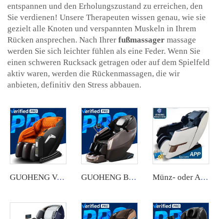
entspannen und den Erholungszustand zu erreichen, den
Sie verdienen! Unsere Therapeuten wissen genau, wie sie
gezielt alle Knoten und verspannten Muskeln in Ihrem
Rücken ansprechen. Nach Ihrer
fußmassager
massage
werden Sie sich leichter fühlen als eine Feder. Wenn Sie
einen schweren Rucksack getragen oder auf dem Spielfeld
aktiv waren, werden die Rückenmassagen, die wir
anbieten, definitiv den Stress abbauen.
GUOHENG Verkaufsautomat für Massagesessel mit Kreditkartenleser Gewerblicher Null-Gravity-Hals-Massagesessel-Automat für Körperentspannung
GUOHENG Beliebt im Großhandel Luxus Elektrischer Sl-Track Nullschwerkraft Vollen Körpers Shiatsu Musikfunktion 4D Massagestuhl
Münz- oder App-betriebener Luftkissen-Massagestuhl mit Münz- oder App-Zahlung in Singapur