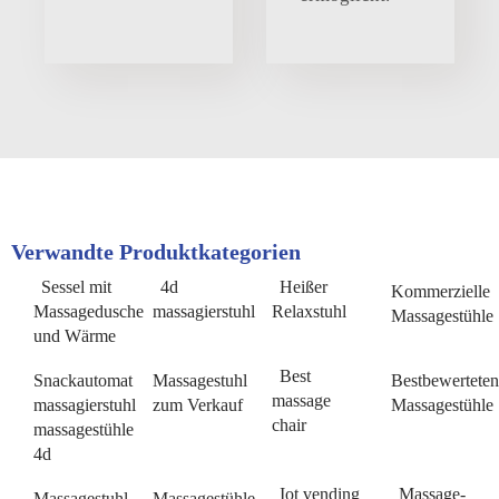
Verwandte Produktkategorien
Sessel mit
4d
Heißer
Kommerzielle
Massagedusche
massagierstuhl
Relaxstuhl
Massagestühle
und Wärme
Best
Snackautomat
Massagestuhl
Bestbewerteten
massage
massagierstuhl
zum Verkauf
Massagestühle
chair
massagestühle
4d
Iot vending
Massage-
Massagestuhl
Massagestühle