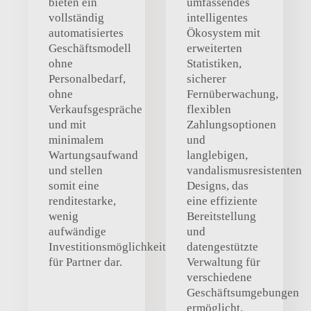
bieten ein
umfassendes
vollständig
intelligentes
automatisiertes
Ökosystem mit
Geschäftsmodell
erweiterten
ohne
Statistiken,
Personalbedarf,
sicherer
ohne
Fernüberwachung,
Verkaufsgespräche
flexiblen
und mit
Zahlungsoptionen
minimalem
und
Wartungsaufwand
langlebigen,
und stellen
vandalismusresistenten
somit eine
Designs, das
renditestarke,
eine effiziente
wenig
Bereitstellung
aufwändige
und
Investitionsmöglichkeit
datengestützte
für Partner dar.
Verwaltung für
verschiedene
Geschäftsumgebungen
ermöglicht.