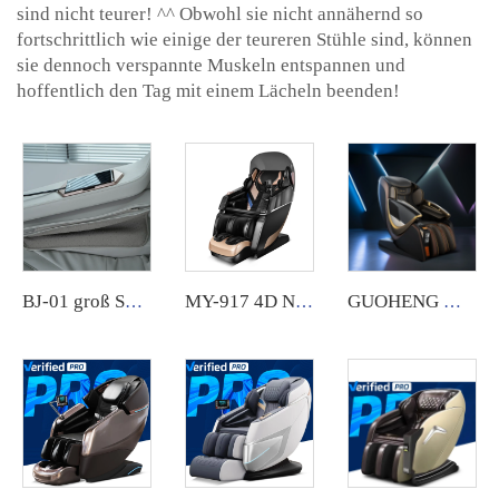
sind nicht teurer! ^^ Obwohl sie nicht annähernd so
fortschrittlich wie einige der teureren Stühle sind, können
sie dennoch verspannte Muskeln entspannen und
hoffentlich den Tag mit einem Lächeln beenden!
BJ-01 groß Spritzgussaussehen und Perlenleder 100-220V
MY-917 4D Nullschwerkraft Shiatsu Elektrische Heizung SL-Schienleiter Massagestuhl
GUOHENG Münz- und Scheinautomaten Massagesessel-Token-Ausrüstung mit CZK-Münzsystem und Banknoten für den gewerblichen Einsatz