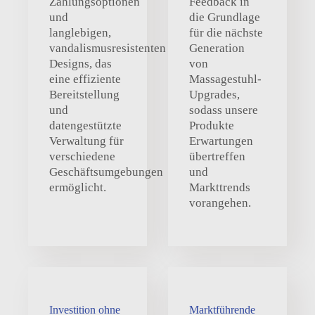
Zahlungsoptionen
Feedback in
und
die Grundlage
langlebigen,
für die nächste
vandalismusresistenten
Generation
Designs, das
von
eine effiziente
Massagestuhl-
Bereitstellung
Upgrades,
und
sodass unsere
datengestützte
Produkte
Verwaltung für
Erwartungen
verschiedene
übertreffen
Geschäftsumgebungen
und
ermöglicht.
Markttrends
vorangehen.
Investition ohne
Marktführende