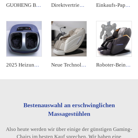
GUOHENG Beliebt im Großhandel Luxus Elektrischer Sl-Track Nullschwerkraft Vollen Körpers Shiatsu Musikfunktion 4D Massagestuhl
Direktvertrieb günstiger Liegesessel mit Vollkörpermassage im Schwerelosigkeitszustand 4D Fußmassage elektrischer Massagesessel mit Akupressur und Knetmassage
Einkaufs-Papierscheine Geldschein Kreditkarte Münzfernsprecher Philippinische Geschäftsautomaten-Massagestuhl-Geschäft mit Zahlungssystem
2025 Heizung Infrarot Vibration Luftkompression Knetung Elektrische Roller Tiefe Knetung Shiatsu Massager Fußknetmaschine
Neue Technologie, Sprachsteuerung, Schwerelosigkeit, Daddy 6D, 4D, luxuriöser großer elektrischer Ganzkörper-Massagestuhl, Luftkissen austauschbar
Roboter-Beinsteuerung Sillon Masajeador Zero Gravity 4D Elektrisch Rücken und Hals Dubai Tech 2025
Bestenauswahl an erschwinglichen
Massagestühlen
Also heute werden wir über einige der günstigen Gaming-
Chairs im besten Kauf sprechen. Wir haben eine