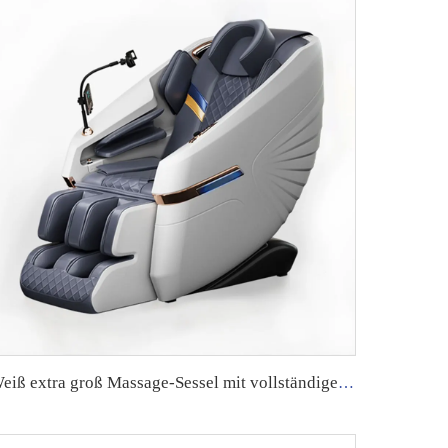
Weiß extra groß Massage-Sessel mit vollständiger Körperbehandlung, elektrisch beheizt, modernes 4D-Modell, Hochwertiger 4D-Massage-Roboter mit Lautsprecher aus dem Jahr 2024