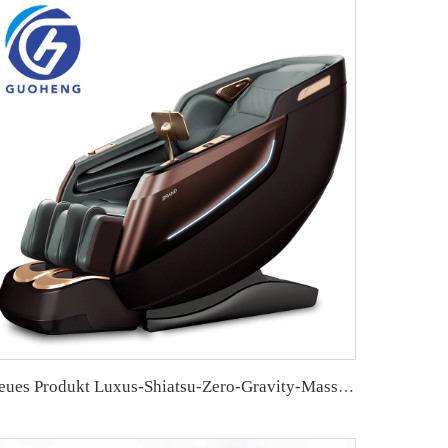
neues Produkt Luxus-Shiatsu-Zero-Gravity-Massager-Stuhl SL-Schiene 4D-Körpermassager-Stuhl-Touch-Massage-Stuhl