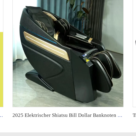
sagestuhl Extra Lang Ganzkörper-Thai-Stretch Ledersessel zur Fußmassage
2025 Elektrischer Shiatsu Bill Dollar Banknoten Münzbetriebener Flughafen Gewerblicher Einsatz Massageautom Stuhl für Geschäftszwecke