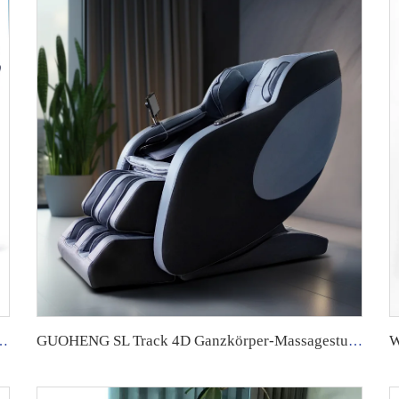
 Ganzkörper-Massage Körperanalyse Intelligenter Massagesessel 24 Modi für den Körper
GUOHENG SL Track 4D Ganzkörper-Massagestuhl ab Werk Großhandel Hochwertig Intelligent 3D Zero Gravity für den Heimgebrauch zur Fußmassage