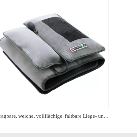
Tragbare, weiche, vollflächige, faltbare Liege- und Ruhe-Massage-Matratze mit Wermut-Wärmekompression, elektrischer Vibration und Massagefunktion