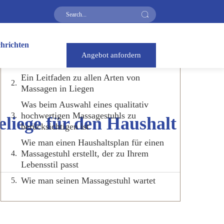
Inhaltsverzeichnis
hrichten
Wie man eine Massageliege für alle
Angebot anfordern
Körpertypen auswählt
Ein Leitfaden zu allen Arten von
Massagen in Liegen
Was beim Auswahl eines qualitativ
hochwertigen Massagestuhls zu
liege für den Haushalt
berücksichtigen ist
Wie man einen Haushaltsplan für einen
Massagestuhl erstellt, der zu Ihrem
Lebensstil passt
Wie man seinen Massagestuhl wartet