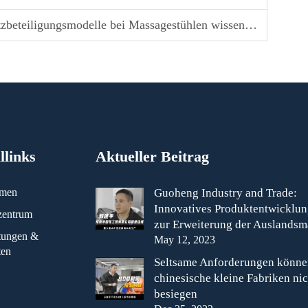
eiligungsmodelle bei Massagestühlen wissen sollten
llinks
Aktueller Beitrag
hmen
Guoheng Industry and Trade:
Innovatives Produktentwicklu
zentrum
zur Erweiterung der Auslandsm
ltungen &
May 12, 2023
ten
Seltsame Anforderungen könne
chinesische kleine Fabriken nic
besiegen