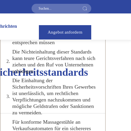
Inhaltsverzeichnis
hrichten
Warum Verkaufs-Massagestühle den
Angebot anfordern
gewerblichen Sicherheitsstandards
entsprechen müssen
Die Nichteinhaltung dieser Standards
kann teure Gerichtsverfahren nach sich
ziehen und den Ruf von Unternehmen
cherheitsstandards
schädigen.
Die Einhaltung der
Sicherheitsvorschriften Ihres Gewerbes
ist unerlässlich, um rechtlichen
Verpflichtungen nachzukommen und
mögliche Geldstrafen oder Sanktionen
zu vermeiden.
Für konforme Massagestühle an
Verkaufsautomaten für ein sichereres