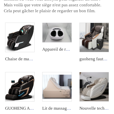
Mais voilà que votre siège n'est pas assez confortable.
Cela peut gâcher le plaisir de regarder un bon film.
Appareil de réflexologie vibrant GH-A avec chauffage au shiatsu pour masser les pieds
Chaise de massage automatique GUOHENG SY-3, accepte les pièces, les cartes de crédit et les paiements par code QR.
guoheng fauteuil de massage public à carte bancaire machine à massage à pièces de monnaie commerciale pour le corps
GUOHENG A79 Soins du corps de luxe Électrique Corps entier 4D Zéro gravité Rouleau fixe Prix abordable Meilleur fauteuil de massage pour Corps entier
Lit de massage vibratoire professionnel haute qualité pour tout le corps avec écran tactile SL électrique, offrant un soulagement de la douleur
Nouvelle technologie, commande vocale, gravité zéro, papa, 6D, 4D, fauteuil de massage électrique de grande taille, luxe, corps entier, remplacement des airbags