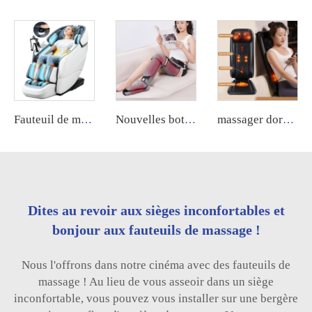
Fauteuil de massage XL grand et long, 4D électrique, fauteuil de massage professionnel pour pédicure 2024 pour le corps
Nouvelles bottes de récupération pour jambes, machine de massage par compression d'air chauffante électrique pour la circulation sanguine
massager dorsal 3 en 1 Shiatsu, massager de cou et dos avec chaleur apaisante, machine de massage
Dites au revoir aux sièges inconfortables et
bonjour aux fauteuils de massage !
Nous l'offrons dans notre cinéma avec des fauteuils de
massage ! Au lieu de vous asseoir dans un siège
inconfortable, vous pouvez vous installer sur une bergère