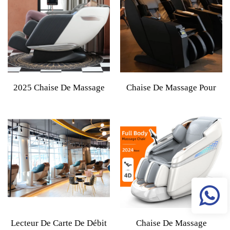
Et Le Cou, Fauteuil De
Avec Haut-Parleur AI, 4D,
Massage Dubai Tech Avec
Gravité Zéro, Rouleaux
Mouvements Pour Les
Pour Les Pieds
Jambes
2025 Chaise De Massage
Chaise De Massage Pour
Électrique Moderne Avec
Machine Distributrice
Pétrissage Pour Le Dos Et
Commerciale, Accepteur De
Le Cou, Relaxation
Billets, Utilisation Dans Les
Complète Du Corps,
Centres Commerciaux,
Gravité Zéro 8D, Luxe Pour
Aéroports, Cinémas, Chaise
Les Pieds
De Massage À Pièces Ou
Par Carte Bancaire
Lecteur De Carte De Débit
Chaise De Massage