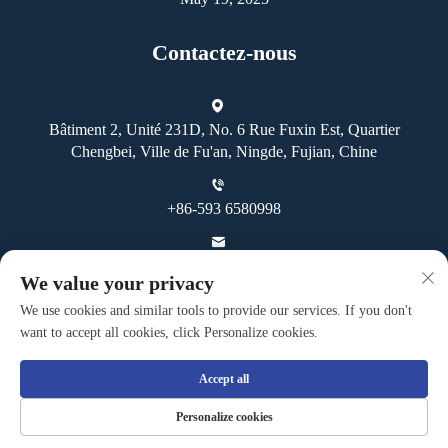
Contactez-nous
Bâtiment 2, Unité 231D, No. 6 Rue Fuxin Est, Quartier
Chengbei, Ville de Fu'an, Ningde, Fujian, Chine
+86-593 6580998
[email protected]
We value your privacy
We use cookies and similar tools to provide our services. If you don't
want to accept all cookies, click Personalize cookies.
Accept all
Droits d'auteur © Fuan Guoheng Industrial And Trading Co., Ltd.
Personalize cookies
Tous droits réservés -
Politique de confidentialité