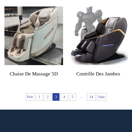
Sans Contact Pour Salon De
Électrique 4D Zéro Gravité
Gym Personnalisé Avec
Pour Tout Le Corps Avec
Logo, Distributeur
Scan Corporel Et Bon
Automatique De Chaise De
Design
Massage En Aéroport Avec
Système De Paiement Par
Billets
Chaise De Massage 5D
Contrôle Des Jambes
Avec Double Mécanisme
Robotisées Sillon
De Massage, Toucher
Masajeador Zéro Gravité
...
Préc
1
2
3
4
5
14
Suiv
Humain, Zéro Gravité,
4D Électrique Dos Et Cou
Contrôle Vocal Par
Dubai Tech 2025
Intelligence Artificielle AI
Et Soins De Santé Corporels