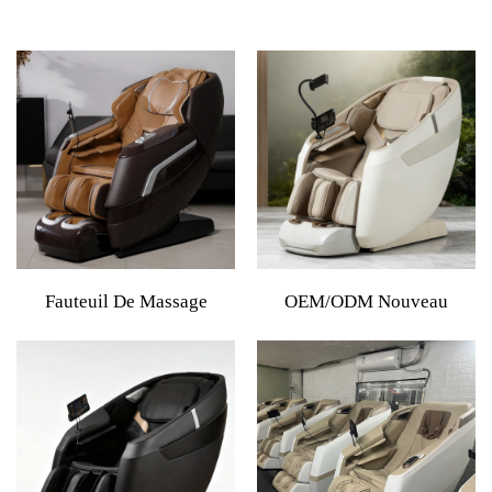
Fauteuil De Massage
OEM/ODM Nouveau
Shiatsu 4D Avec Rail SL,
Design Lit D'apesanteur
Thérapie En Apesanteur,
Fauteuils Luxueux Haut De
Rouleau Pour Pieds,
Gamme Avec Rail SL
Fauteuil Inclinable Tactile,
Fauteuil De Massage
Fauteuil De Massage
Électrique Intelligent AI