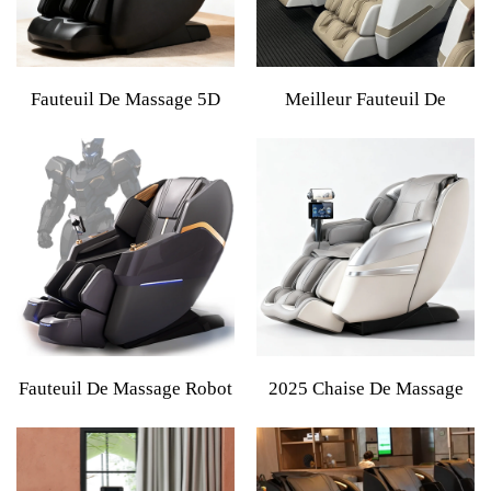
Électrique Complet Avec
Meilleur Fauteuil De
Chaleur
Massage De Luxe 2025
Fauteuil De Massage 5D
Meilleur Fauteuil De
2026 Luxe AI Musique
Massage En Cuir 4D SL-
Shiatsu Massage Complet
Track, Meilleur Fauteuil
En Apesanteur Meilleure
Massant Électrique De
Qualité Fauteuil De
Haute Qualité Avec Gravité
Massage À Pression D'air
Zéro Pour Le Dos Et Les
Avec Massage Des Pieds
Pieds
Fauteuil De Massage Robot
2025 Chaise De Massage
Leg Control Avec Contrôle
Électrique Avec Toucher
Des Jambes, Gravité Zéro
Humain, Airbags, Luxe,
4D Électrique, Pour Le Dos
Corps Entier, Intelligente,