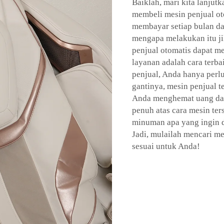
Baiklah, mari kita lanjut
membeli mesin penjual o
membayar setiap bulan da
mengapa melakukan itu ji
penjual otomatis dapat m
layanan adalah cara ter
penjual, Anda hanya perl
gantinya, mesin penjual t
Anda menghemat uang dal
penuh atas cara mesin te
minuman apa yang ingin d
Jadi, mulailah mencari m
sesuai untuk Anda!