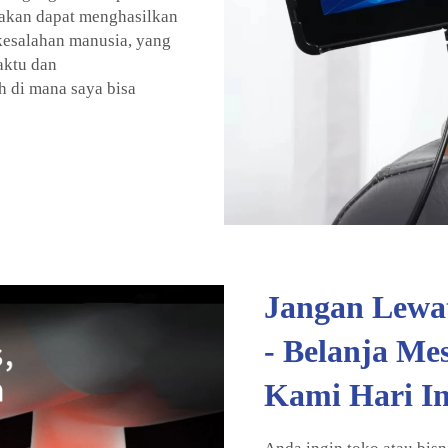
 akan dapat menghasilkan
 kesalahan manusia, yang
aktu dan
 di mana saya bisa
Jangan Lewa
- Belanja Me
Kami Hari In