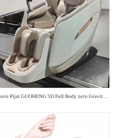
Kursi Pijat GUOHENG 5D Full Body zero Gravity 4D Pijat Kaki Listrik Kursi Pijat dengan Akupresur dan Ulatan