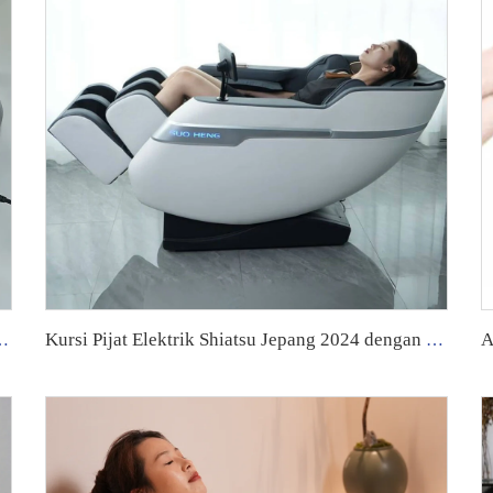
 Pabrik, Fitur Getaran untuk Drainase Limfatik
Kursi Pijat Elektrik Shiatsu Jepang 2024 dengan Tangan Mewah Model Besar Inframerah Seluruh Tubuh Kursi Pijat Premium untuk Pria