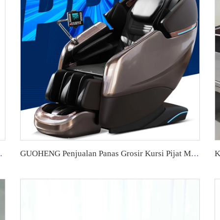
gan sistem Aplikasi.
GUOHENG Penjualan Panas Grosir Kursi Pijat Mewah Elektrik Trek Sl Nol Gravitasi Pijat Shiatsu Seluruh Tubuh dengan fungsi musik 4D