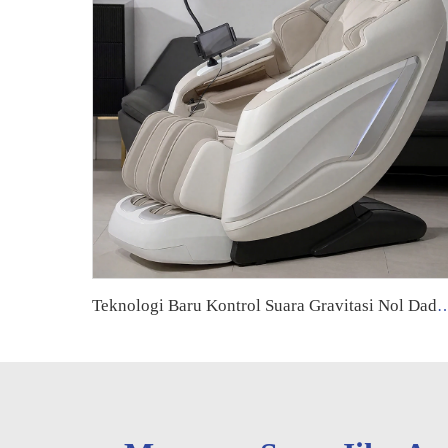
Teknologi Baru Kontrol Suara Gravitasi Nol Daddy 6d 4d Kursi Pijat Listrik Mewah Ukuran