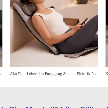
 Besar Seluruh Tubuh dengan Airbag Ganti
Alat Pijat Leher dan Punggung Shiatsu Elektrik Portabel, Pereda Nyeri dengan Panas Menenangkan