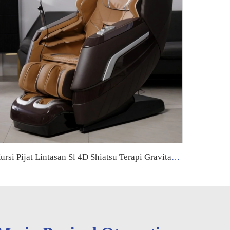
Kursi Pijat Lintasan Sl 4D Shiatsu Terapi Gravitasi Nol dengan Rol Kaki Sentuh Recliner Listrik Kursi Pijat Seluruh Tubuh dengan Panas