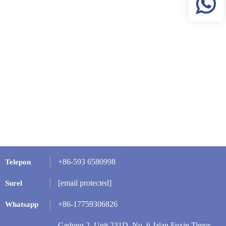
+86-593 6580998
Telepon
[email protected]
Surel
+86-17759306826
Whatsapp
Gedung 2, Unit 231D, No. 6 Jalan Fuxin Timur,