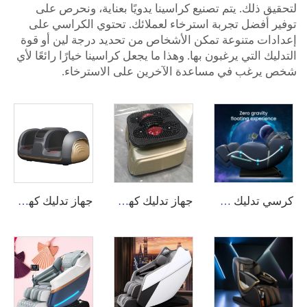
لتحقيق ذلك. يتم تصنيع كراسينا يدويًا بعناية، ونحرص على
توفير أفضل تجربة استرخاء لعملائك. تحتوي الكراسي على
إعدادات متنوعة تمكن الأشخاص من تحديد درجة لين أو قوة
التدليك التي يرغبون بها. وهذا ما يجعل كراسينا خيارًا رائعًا لأي
شخص يرغب في مساعدة الآخرين على الاسترخاء.
كرسي تدليك A12L الفاخر بجاذبية صفرية مع شاشة لمسية وتدليك قدم 8D كهربائي
جهاز تدليك كهربائي ساخن للساقين والأقدام GH-1003B مع اهتزازات، مؤقت، ووضع أوتوماتيكي
جهاز تدليك كهربائي ساخن للساقين والأقدام GH-224 مع اهتزازات، مؤقت، ووضع أوتوماتيكي