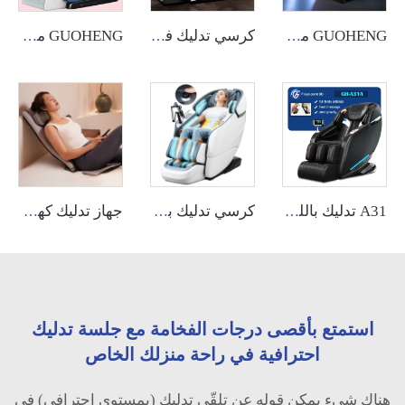
GUOHENG ماكينات بيع تعمل بالعملات المعدنية، معدات كراسي تدليك تعمل بنظام عملات CZK وأوراق نقدية للاستخدام التجاري
كرسي تدليك فاخر واسع مassage كهربائي بالكامل بحجم XL مع دعم للظهر من الجلد 4D بسعر منخفض للمنزل والاسترخاء
GUOHENG مقعد تدليك بشاشة تعمل باللمس للظهر والقدمين بجسم كامل 8D بجاذبية صفرية فاخر
A31 تدليك باللمس شاشة كهربائية 8D ذو جاذبية صفرية كرسي فاخر لتدليك الجسم بالكامل سعر كرسي التدليك
كرسي تدليك بمقاس كبير جدًا XL، طويل القامة، بتقنية 4D كهربائية، كرسي تدليك احترافي لباديكير 2024 للجسم
جهاز تدليك كهربائي محمول للرقبة والظهر بنظام الشياتسو، لتخفيف الألم مع تدفئة مريحة
استمتع بأقصى درجات الفخامة مع جلسة تدليك
احترافية في راحة منزلك الخاص
هناك شيء يمكن قوله عن تلقّي تدليك (بمستوى احترافي) في