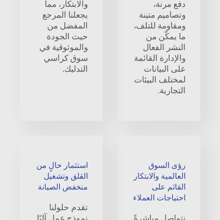
دفع مرنة،
والابتكار، مما
وتصاميم متينة
يجعلنا المرجع
ومقاومة للتلف،
المفضل من
ما يمكّن من
حيث الجودة
النشر الفعال
والموثوقية في
والإدارة القائمة
سوق كراسي
على البيانات
التدليك.
لمختلف البيئات
التجارية.
رؤى السوق
استثمار خالٍ من
العالمية والابتكار
القلق وتشغيل
القائم على
منخفض الصيانة
احتياجات العملاء
تقدم حلولنا
نتواصل مباشرةً
نموذج عمل آليًا