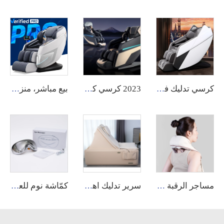
كرسي تدليك فاخر واسع مassage كهربائي بالكامل بحجم XL مع دعم للظهر من الجلد 4D بسعر منخفض للمنزل والاسترخاء
2023 كرسي كهربائي فاخر بتدليك 4D بتأثير انعدام الجاذبية، كرسي تدليك كامل الجسم GUOHENG
بيع مباشر، منزلي، رخيص، كرسي تدليك كهربائي كامل الجسم بوضعية الجاذبية الصفرية 4D مع تدليك للأقدام مع الوخز بالإبر والتدليك
مساجر الرقبة والكتفين بدون سلك مع وظيفة التدفئة والتقبيل ثلاثي الأبعاد - وسادة تدليك شياتسو للظهر والأرجل
سرير تدليك اهتزازي عالي الجودة لتدليك الجسم بالكامل مع تحكم كهربائي بشاشة تعمل باللمس لتوفير تخفيف للألم
كمّاشة نوم للعين مع وظيفة التدليك، كمّاشة ذكية للعناية بالعين بخاصية التسخين والتبريد، من Healthpal، إنتاج OEM وODM، كمّاشة كهربائية ذكية للعين باهتزاز