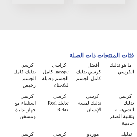
فئات المنتجات ذات الصلة
ما هو تدليك
أفضل
كراسي
كرسي
الكرسي
كرسي تدليك
massge كامل
تدليك كامل
كامل الجسم
الجسم وقابلة
الجسم
للانحناء
رخيص
كرسي
كرسي
كرسي
كرسي
تدليك
تدليك لمسة
تدليك Real
استلقاء مع
الشيatsu
الإنسان
Relax
جهاز تدليك
بتقنية الصفر
ومسخن
جاذبية
تدليك
موردو
كرسي
كرسي