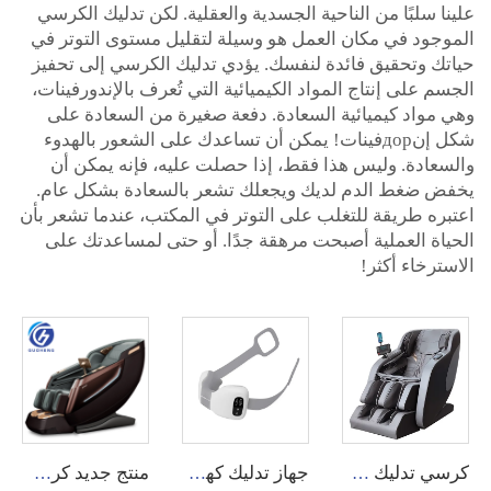
علينا سلبًا من الناحية الجسدية والعقلية. لكن تدليك الكرسي
الموجود في مكان العمل هو وسيلة لتقليل مستوى التوتر في
حياتك وتحقيق فائدة لنفسك. يؤدي تدليك الكرسي إلى تحفيز
الجسم على إنتاج المواد الكيميائية التي تُعرف بالإندورفينات،
وهي مواد كيميائية السعادة. دفعة صغيرة من السعادة على
شكل إنдорفينات! يمكن أن تساعدك على الشعور بالهدوء
والسعادة. وليس هذا فقط، إذا حصلت عليه، فإنه يمكن أن
يخفض ضغط الدم لديك ويجعلك تشعر بالسعادة بشكل عام.
اعتبره طريقة للتغلب على التوتر في المكتب، عندما تشعر بأن
الحياة العملية أصبحت مرهقة جدًا. أو حتى لمساعدتك على
الاسترخاء أكثر!
كرسي تدليك R9 المنزلي ذي الجودة العالية مع مكبر صوت ذكي وتقنية الجاذبية الصفرية 3D
جهاز تدليك كهربائي قابل للطي مع وظيفة التدليك العميق والحرارة للرقبة والظهر والكتفين.
منتج جديد كرسي تدليك شياطسو فاخر صفر جاذبية مسار SL 4D كرسي تدليك الجسم باللمس