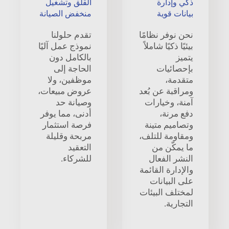
ذكي وإدارة
القلق وتشغيل
بيانات قوية
منخفض الصيانة
نحن نوفر نظامًا
تقدم حلولنا
بيئيًا ذكيًا شاملاً
نموذج عمل آليًا
يتميز
بالكامل دون
بإحصائيات
الحاجة إلى
متقدمة،
موظفين، ولا
ومراقبة عن بُعد
عروض مبيعات،
آمنة، وخيارات
وصيانة حد
دفع مرنة،
أدنى، مما يوفر
وتصاميم متينة
فرصة استثمار
ومقاومة للتلف،
مربحة وقليلة
ما يمكّن من
التعقيد
النشر الفعال
للشركاء.
والإدارة القائمة
على البيانات
لمختلف البيئات
التجارية.