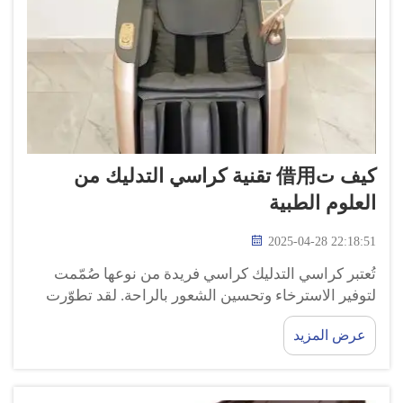
كيف ت借用 تقنية كراسي التدليك من
العلوم الطبية
2025-04-28 22:18:51
تُعتبر كراسي التدليك كراسي فريدة من نوعها صُمّمت
لتوفير الاسترخاء وتحسين الشعور بالراحة. لقد تطوّرت
هذه الكراسي بشكل كبير على مر السنين. فهي لا تساعد
عرض المزيد
فقط في الاسترخاء، بل يمكن أن تحسّن أيضًا الشعور
العام بالجسم. كما تساعد في تخفيف الألم والالتهابات...