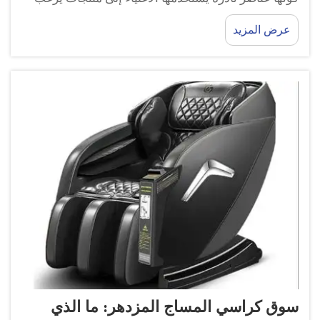
العديد من الناس في امتلاكها في منازلهم؟ من الجميل
عرض المزيد
حقًا مشاهدة التقدم على مر السنين! إذن، دعونا نتحقق
من كيفية تأثير كراسي التدليك...
سوق كراسي المساج المزدهر: ما الذي