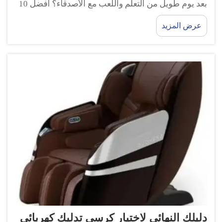
بعد يوم طويل من التعلم واللعب مع الأصدقاء؟ أفضل 10
كراسي تدليك كهربائية من Guoheng، لا حاجة للبحث
عرض المزيد
عنها! تم تصميم هذه الكراسي الأنيقة لمساعدتك على
الاسترخاء والراحة والسعادة في أقصر وقت...
دليلك النهائي لاختيار كرسي تدليك كهربائي