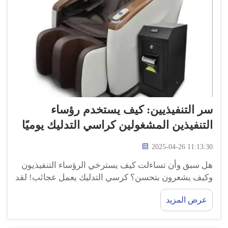
سر التنفيذيين: كيف يستخدم رؤساء
التنفيذين المشغولين كراسي التدليك يوميًا
2025-04-26 11:13:30
هل سبق وأن تساءلت كيف يسترخي الرؤساء التنفيذيون
وكيف يشعرون بتحسن؟ كرسي التدليك يعمل عجائب! لقد
اكتشف هؤلاء صناع القرار البارزين عظمة الجلوس في
عرض المزيد
كرسي التدليك كل يوم للاسترخاء. وهما مساعدان غير
متوقعان...