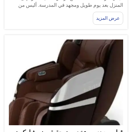
المنزل بعد يوم طويل ومجهد في المدرسة. أليس من
الرائع أن تسترخي في مساحتك الخاصة؟ يتيح لك كرسي
عرض المزيد
التدليك GUOHENG القيام بذلك. كرسي التدليك هو في
الواقع ذكي ...