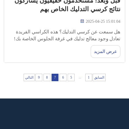
قبل وبعد: مستخدمون حقيقيون يشاركون
نتائج كرسي التدليك الخاص بهم
2025-04-25 15:01:04
هل سمعت عن كرسي التدليك؟ هذه الكراسي الفريدة
تعادل وجود معالج تدليك في غرفة الجلوس الخاصة بك!
لذا سنشارك اليوم بعض القصص المذهلة حول كرسي
عرض المزيد
التدليك GUOHENG من مستخدمينا الحقيقيين. ستظهر
هذه القصص كيف ...
...
السابق
1
5
6
7
8
9
التالي