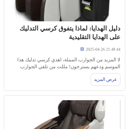
دليل الهدايا: لماذا يتفوق كرسي التدليك
على الهدايا التقليدية
2025-04-26 21:48:44
لا المزيد من الجوارب المملة، اهدي كرسي تدليك هذا
الموسم ودعهم يسترخون! مللت من تلقي الجوارب
القديمة أو الأشياء الصغيرة الأخرى؟ كرسي التدليك
عرض المزيد
GUOHENG هو ذلك الذي يمكن أن يفاجئ أحبائك. هذا
العام فكر في تقديم هدية ...