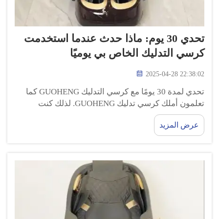
تحدي 30 يوم: ماذا حدث عندما استخدمت
كرسي التدليك الخاص بي يوميًا
2025-04-28 22:38:02
تحدي لمدة 30 يومًا مع كرسي التدليك GUOHENG كما
تعلمون أملك كرسي تدليك GUOHENG. لذلك كنت
متحمسًا جدًا لمعرفة ما سيحدث عندما أستخدمه كل يوم
عرض المزيد
لمدة شهر كامل. حصلت على كل التجارب المذهلة دفعة
واحدة! داخل وخارج كرسي التدليك الخاص بي ...