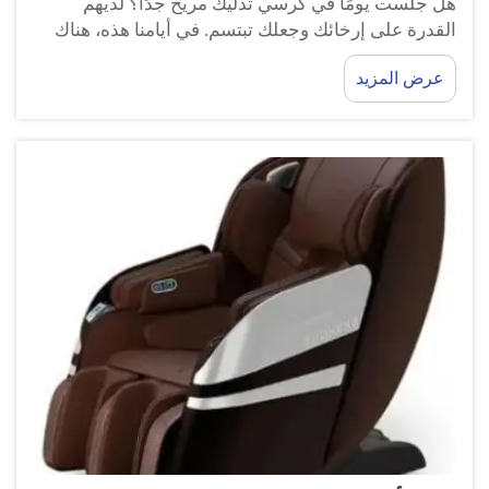
هل جلست يومًا في كرسي تدليك مريح جدًا؟ لديهم
القدرة على إرخائك وجعلك تبتسم. في أيامنا هذه، هناك
أنواع مختلفة من كراسي التدليك. بعضها كراسي تدليك
عرض المزيد
تقليدية، بينما الأخرى كراسي ذكية تعمل بالذكاء
الاصطناعي. اكتشف كيف GUOHENG ...