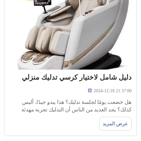
دليل شامل لاختيار كرسي تدليك منزلي
2024-12-18 21:37:00
هل خضعت يومًا لجلسة تدليك؟ هذا يبدو جيدًا، أليس
كذلك؟ يجد العديد من الناس أن التدليك تجربة مهدئة
للغاية. ربما لا تعرف أنك يمكنك الحصول على تدليك في
عرض المزيد
منزلك الخاص! نعم، هذا صحيح! خذ استراحة مع كرسي
التدليك، والتخلص من التوتر...