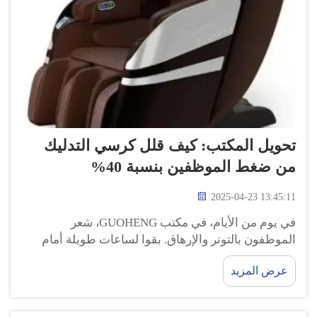
تحويل المكتب: كيف قلل كرسي التدليك
من ضغط الموظفين بنسبة 40%
2025-04-23 13:45:11
في يوم من الأيام، في مكتب GUOHENG، شعر
الموظفون بالتوتر والإرهاق. بقوا لساعات طويلة أمام
مكاتبهم، يعملون بجد لتحقيق المواعيد النهائية. كان ذلك
عرض المزيد
عصرًا صعبًا، ولم يكن الناس يعملون بأفضل ما يمكنهم.
كرسي تدليك جيد هو تغيير كبير...