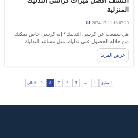
اكتشف أفضل ميزات كراسي التدليك
المنزلية
2024-12-11 16:02:29
هل سمعت عن كرسي التدليك؟ إنه كرسي خاص يمكنك
من خلاله الحصول على تدليك، مثل مساعد التدليك
الحقيقي! فقط تخيل الاسترخاء في منزلك في أي وقت
عرض المزيد
تريده. GUOHENG تعتقد أن الجميع يجب أن يستفيدوا من
فوائد التدليك العظيمة ...
...
السابق
1
5
6
7
8
9
التالي