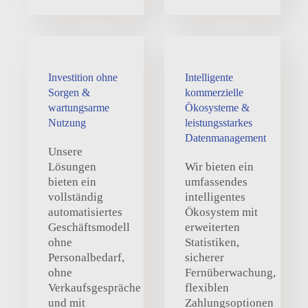
Investition ohne
Intelligente
Sorgen &
kommerzielle
wartungsarme
Ökosysteme &
Nutzung
leistungsstarkes
Datenmanagement
Unsere
Lösungen
Wir bieten ein
bieten ein
umfassendes
vollständig
intelligentes
automatisiertes
Ökosystem mit
Geschäftsmodell
erweiterten
ohne
Statistiken,
Personalbedarf,
sicherer
ohne
Fernüberwachung,
Verkaufsgespräche
flexiblen
und mit
Zahlungsoptionen