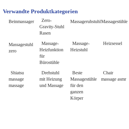
Verwandte Produktkategorien
Zero-
Beinmassager
Massageruhstuhl
Massagestühle
Gravity-Stuhl
Rasen
Massage-
Massage-
Heizsessel
Massagestuhl
Heizfunktion
Heizstuhl
zero
für
Bürostühle
Shiatsu
Drehstuhl
Beste
Chair
massage
mit Heizung
Massagestühle
massage asmr
massage
und Massage
für den
ganzen
Körper