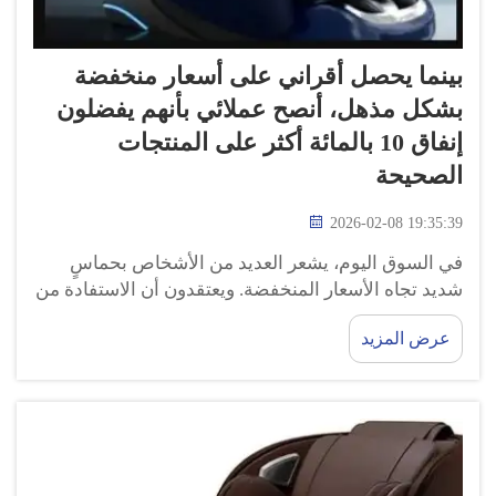
بينما يحصل أقراني على أسعار منخفضة
بشكل مذهل، أنصح عملائي بأنهم يفضلون
إنفاق 10 بالمائة أكثر على المنتجات
الصحيحة
2026-02-08 19:35:39
في السوق اليوم، يشعر العديد من الأشخاص بحماسٍ
شديد تجاه الأسعار المنخفضة. ويعتقدون أن الاستفادة من
العروض الترويجية هي أفضل طريقة للتسوق. لكنني أخبر
عرض المزيد
عملائي دائمًا أن إنفاق مبلغٍ إضافي بسيط على الجودة قد
يكون خيارًا أفضل بكثير على المدى الطويل. ففي شركة
«غويهينغ» (GUOHENG)، نسعى إلى...