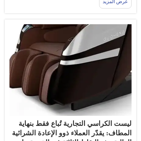
عرض المزيد
يقوم العميل بمسح رمز الاستجابة السريعة (QR) أو رمز
شريطي باستخدام هاتفه الذكي لبدء عملية الدفع. هذه
العملية سريعة و...
ليست الكراسي التجارية تُباع فقط بنهاية
المطاف: يقدّر العملاء ذوو الإعادة الشرائية