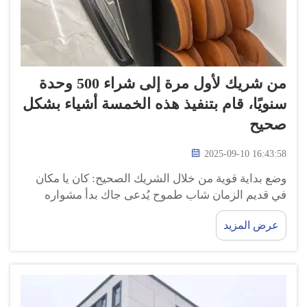
من شريك لأول مرة إلى شراء 500 وحدة
سنويًا، قام بتنفيذ هذه الخمسة أشياء بشكل
صحيح
2025-09-10 16:43:58
وضع بداية قوية من خلال الشريك الصحيح: كان يا مكان
في قديم الزمان شاب طموح يُدعى جاك بدأ مشواره
المهني بمتجر صغير يبيع حرفيات يدوية. كان جاك على
عرض المزيد
دراية تامة بأهمية اختيار الشريك المناسب ...