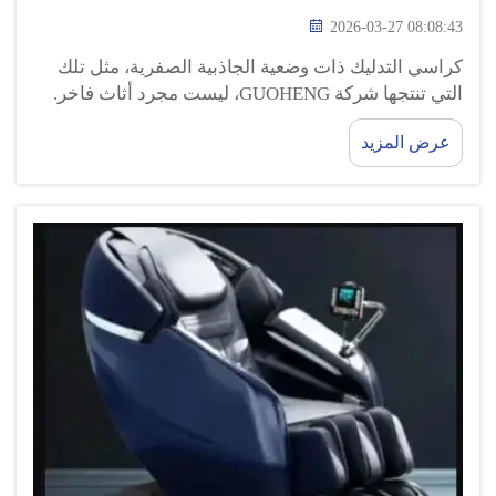
2026-03-27 08:08:43
كراسي التدليك ذات وضعية الجاذبية الصفرية، مثل تلك
التي تنتجها شركة GUOHENG، ليست مجرد أثاث فاخر.
بل يمكنها بالفعل أن تساعد في تخفيف آلام ظهرك.
عرض المزيد
وعندما تجلس على أحد هذه الكراسي، فإنك تشعر وكأنك
تطفو في الهواء. وهذه الوضعية الخاصة تساعد في تخفيف
الضغط الواقع على عمودك الفقري. ...