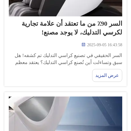
السر 90٪ من ما تعتقد أن علامة تجارية
لكرسي التدليك، لا يوجد مصنع!
2025-09-05 16:43:58
السر الحقيقي في تصنيع كراسي التدليك تم كشفه! هل
سبق وتساءلت أين تُصنع كراسي التدليك؟ يعتقد معظم
الناس أن كراسي التدليك تأتي من مصانع ضخمة مليئة
عرض المزيد
بالآلات والعاملين. ولكن ماذا لو أخبرتك أن هذا ليس
دائمًا...