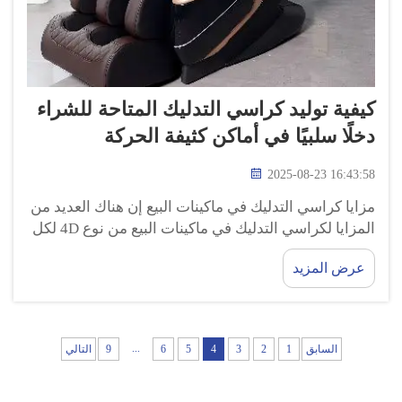
كيفية توليد كراسي التدليك المتاحة للشراء
دخلًا سلبيًا في أماكن كثيفة الحركة
2025-08-23 16:43:58
مزايا كراسي التدليك في ماكينات البيع إن هناك العديد من
المزايا لكراسي التدليك في ماكينات البيع من نوع 4D لكل
من أصحابها وكذلك الأشخاص الذين يستخدمونها. فهي
عرض المزيد
بالنسبة للأصحاب مصدر دخل لا يتطلب العمل في ورديات
مسائية...
...
السابق
1
2
3
4
5
6
9
التالي